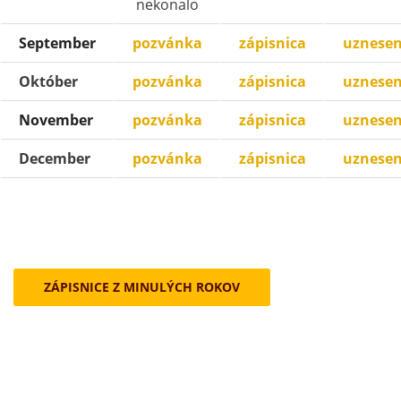
nekonalo
September
pozvánka
zápisnica
uznesen
Október
pozvánka
zápisnica
uznesen
November
pozvánka
zápisnica
uznesen
December
pozvánka
zápisnica
uznesen
ZÁPISNICE Z MINULÝCH ROKOV