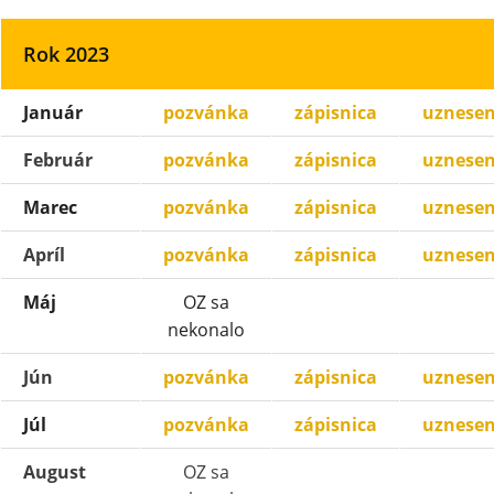
Rok 2023
Január
pozvánka
zápisnica
uznesen
Február
pozvánka
zápisnica
uznesen
Marec
pozvánka
zápisnica
uznesen
Apríl
pozvánka
zápisnica
uznesen
Máj
OZ sa
nekonalo
Jún
pozvánka
zápisnica
uznesen
Júl
pozvánka
zápisnica
uznesen
August
OZ sa