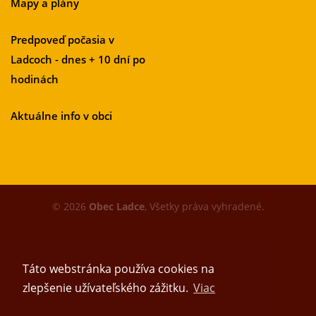
Mapy a plány
Predpoveď počasia v
Ladcoch - dnes + 10 dní po
hodinách
Aktuálne info v obci
© 2026
Obec Ladce
, Všetky práva vyhradené.
Táto webstránka používa cookies na
zlepšenie užívateľského zážitku.
Viac