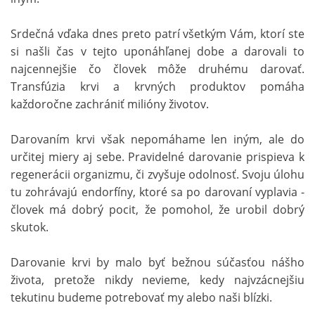
Srdečná vďaka dnes preto patrí všetkým Vám, ktorí ste
si našli čas v tejto uponáhľanej dobe a darovali to
najcennejšie čo človek môže druhému darovať.
Transfúzia krvi a krvných produktov pomáha
každoročne zachrániť milióny životov.
Darovaním krvi však nepomáhame len iným, ale do
určitej miery aj sebe. Pravidelné darovanie prispieva k
regenerácii organizmu, či zvyšuje odolnosť. Svoju úlohu
tu zohrávajú endorfíny, ktoré sa po darovaní vyplavia -
človek má dobrý pocit, že pomohol, že urobil dobrý
skutok.
Darovanie krvi by malo byť bežnou súčasťou nášho
života, pretože nikdy nevieme, kedy najvzácnejšiu
tekutinu budeme potrebovať my alebo naši blízki.