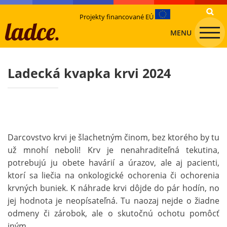
Projekty financované EÚ
MENU
Ladecká kvapka krvi 2024
Darcovstvo krvi je šlachetným činom, bez ktorého by tu
už mnohí neboli! Krv je nenahraditeľná tekutina,
potrebujú ju obete havárií a úrazov, ale aj pacienti,
ktorí sa liečia na onkologické ochorenia či ochorenia
krvných buniek. K náhrade krvi dôjde do pár hodín, no
jej hodnota je neopísateľná. Tu naozaj nejde o žiadne
odmeny či zárobok, ale o skutočnú ochotu pomôcť
iným.