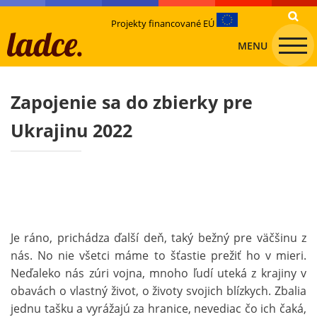
Projekty financované EÚ
MENU
Zapojenie sa do zbierky pre
Ukrajinu 2022
Je ráno, prichádza ďalší deň, taký bežný pre väčšinu z
nás. No nie všetci máme to šťastie prežiť ho v mieri.
Neďaleko nás zúri vojna, mnoho ľudí uteká z krajiny v
obavách o vlastný život, o životy svojich blízkych. Zbalia
jednu tašku a vyrážajú za hranice, nevediac čo ich čaká,