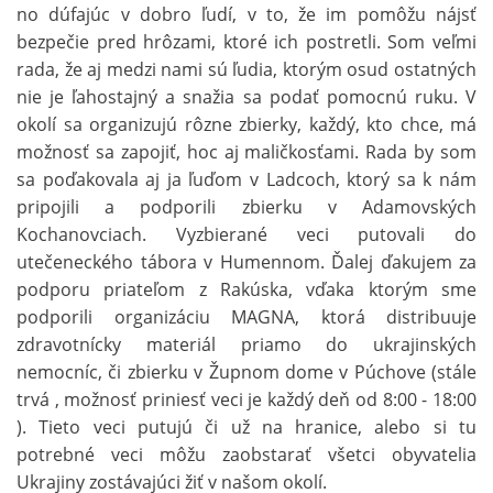
no dúfajúc v dobro ľudí, v to, že im pomôžu nájsť
bezpečie pred hrôzami, ktoré ich postretli. Som veľmi
rada, že aj medzi nami sú ľudia, ktorým osud ostatných
nie je ľahostajný a snažia sa podať pomocnú ruku. V
okolí sa organizujú rôzne zbierky, každý, kto chce, má
možnosť sa zapojiť, hoc aj maličkosťami. Rada by som
sa poďakovala aj ja ľuďom v Ladcoch, ktorý sa k nám
pripojili a podporili zbierku v Adamovských
Kochanovciach. Vyzbierané veci putovali do
utečeneckého tábora v Humennom. Ďalej ďakujem za
podporu priateľom z Rakúska, vďaka ktorým sme
podporili organizáciu MAGNA, ktorá distribuuje
zdravotnícky materiál priamo do ukrajinských
nemocníc, či zbierku v Župnom dome v Púchove (stále
trvá , možnosť priniesť veci je každý deň od 8:00 - 18:00
). Tieto veci putujú či už na hranice, alebo si tu
potrebné veci môžu zaobstarať všetci obyvatelia
Ukrajiny zostávajúci žiť v našom okolí.