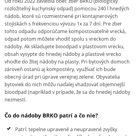
Od roku 2022 zaviedla obec zber BRKO (biologicky
rozložiteľný kuchynský odpad) pomocou 240 l hnedých
nádob, ktoré sú rozmiestnené pri kontajnerových
stojiskách s frekvenciou vývozu 1x za 7 dní. Pre zber
tohto odpadu odporúčame kompostovateľné vrecká,
odpad potom môžete vhodiť spolu s vreckom do
nádoby. Ak skladujete bioodpad v plastovom vrecku,
obsah vysypte do hnedej nádoby a plastové vrecko
vhoďte do žltej nádoby na plasty. Pri bytových domoch
zároveň ostanú aj kompostéry, využívať ich bude
obecný úrad pri úprave verejnej zelene. Obyvatelia
bytoviek do nich môžu naďalej vhadzovať objemnejší
bioodpad (napríklad v prípade, že sa do hnedej nádoby
nezmestí.
Čo do nádoby BRKO patrí a čo nie?
Patrí: tepelne upravené a neupravené zvyšky