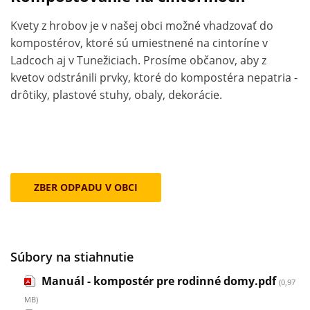
Kvety z hrobov je v našej obci možné vhadzovať do
kompostérov, ktoré sú umiestnené na cintoríne v
Ladcoch aj v Tunežiciach. Prosíme občanov, aby z
kvetov odstránili prvky, ktoré do kompostéra nepatria -
drôtiky, plastové stuhy, obaly, dekorácie.
ZBER ODPADU V OBCI
Súbory na stiahnutie
Manuál - kompostér pre rodinné domy.pdf
(0,97
MB)