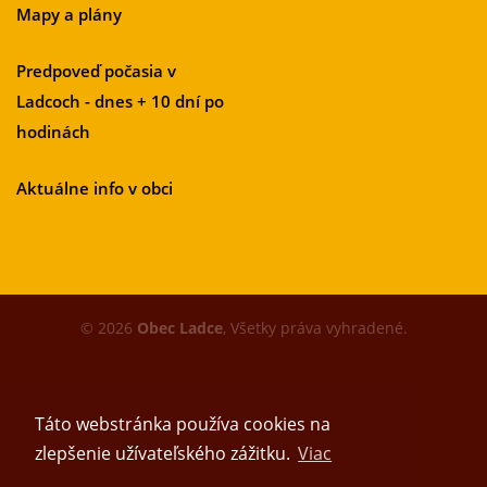
Mapy a plány
Predpoveď počasia v
Ladcoch - dnes + 10 dní po
hodinách
Aktuálne info v obci
© 2026
Obec Ladce
, Všetky práva vyhradené.
Táto webstránka používa cookies na
zlepšenie užívateľského zážitku.
Viac