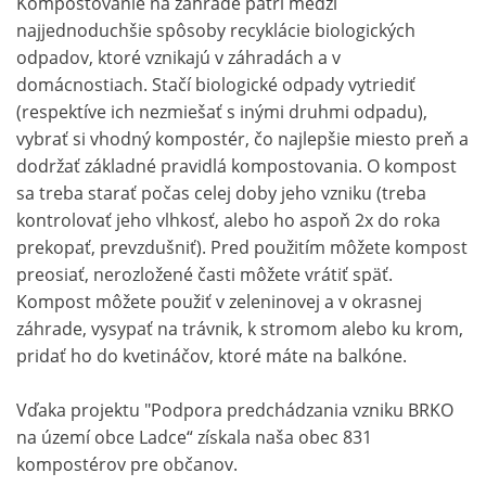
Kompostovanie na záhrade patrí medzi
najjednoduchšie spôsoby recyklácie biologických
odpadov, ktoré vznikajú v záhradách a v
domácnostiach. Stačí biologické odpady vytriediť
(respektíve ich nezmiešať s inými druhmi odpadu),
vybrať si vhodný kompostér, čo najlepšie miesto preň a
dodržať základné pravidlá kompostovania. O kompost
sa treba starať počas celej doby jeho vzniku (treba
kontrolovať jeho vlhkosť, alebo ho aspoň 2x do roka
prekopať, prevzdušniť). Pred použitím môžete kompost
preosiať, nerozložené časti môžete vrátiť späť.
Kompost môžete použiť v zeleninovej a v okrasnej
záhrade, vysypať na trávnik, k stromom alebo ku krom,
pridať ho do kvetináčov, ktoré máte na balkóne.
Vďaka projektu "Podpora predchádzania vzniku BRKO
na území obce Ladce“ získala naša obec 831
kompostérov pre občanov.