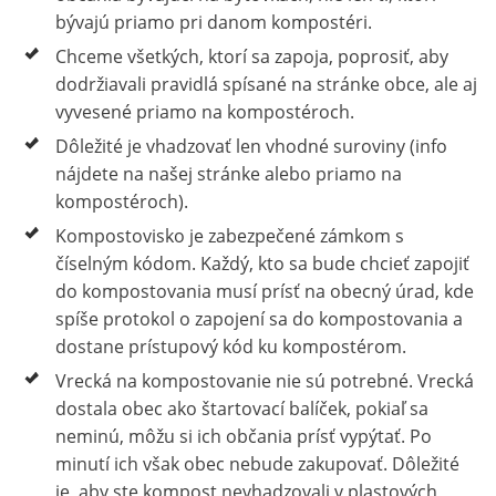
bývajú priamo pri danom kompostéri.
Chceme všetkých, ktorí sa zapoja, poprosiť, aby
dodržiavali pravidlá spísané na stránke obce, ale aj
vyvesené priamo na kompostéroch.
Dôležité je vhadzovať len vhodné suroviny (info
nájdete na našej stránke alebo priamo na
kompostéroch).
Kompostovisko je zabezpečené zámkom s
číselným kódom. Každý, kto sa bude chcieť zapojiť
do kompostovania musí prísť na obecný úrad, kde
spíše protokol o zapojení sa do kompostovania a
dostane prístupový kód ku kompostérom.
Vrecká na kompostovanie nie sú potrebné. Vrecká
dostala obec ako štartovací balíček, pokiaľ sa
neminú, môžu si ich občania prísť vypýtať. Po
minutí ich však obec nebude zakupovať. Dôležité
je, aby ste kompost nevhadzovali v plastových,