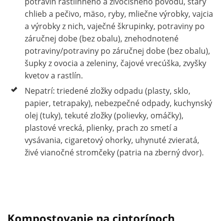
potravín rastlinného a živočíšneho pôvodu, starý
chlieb a pečivo, mäso, ryby, mliečne výrobky, vajcia
a výrobky z nich, vaječné škrupinky, potraviny po
záručnej dobe (bez obalu), znehodnotené
potraviny/potraviny po záručnej dobe (bez obalu),
šupky z ovocia a zeleniny, čajové vrecúška, zvyšky
kvetov a rastlín.
Nepatrí: triedené zložky odpadu (plasty, sklo,
papier, tetrapaky), nebezpečné odpady, kuchynský
olej (tuky), tekuté zložky (polievky, omáčky),
plastové vrecká, plienky, prach zo smetí a
vysávania, cigaretový ohorky, uhynuté zvieratá,
živé vianočné stromčeky (patria na zberný dvor).
Kompostovanie na cintorínoch