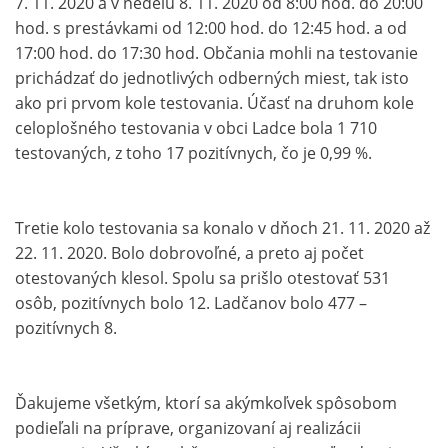
7. 11. 2020 a v nedeľu 8. 11. 2020 od 8:00 hod. do 20:00
hod. s prestávkami od 12:00 hod. do 12:45 hod. a od
17:00 hod. do 17:30 hod. Občania mohli na testovanie
prichádzať do jednotlivých odberných miest, tak isto
ako pri prvom kole testovania. Účasť na druhom kole
celoplošného testovania v obci Ladce bola 1 710
testovaných, z toho 17 pozitívnych, čo je 0,99 %.
Tretie kolo testovania sa konalo v dňoch 21. 11. 2020 až
22. 11. 2020. Bolo dobrovoľné, a preto aj počet
otestovaných klesol. Spolu sa prišlo otestovať 531
osôb, pozitívnych bolo 12. Ladčanov bolo 477 –
pozitívnych 8.
Ďakujeme všetkým, ktorí sa akýmkoľvek spôsobom
podieľali na príprave, organizovaní aj realizácii