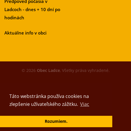
Predpoveď počasia v
Ladcoch - dnes + 10 dní po
hodinách
Aktuálne info v obci
© 2026
Obec Ladce
, Všetky práva vyhradené.
Táto webstránka používa cookies na
zlepšenie užívateľského zážitku.
Viac
Vytvoril tím
Rozumiem.