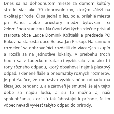
Dnes sa na dohodnutom mieste za domom kultúry
stretlo viac ako 70 dobrovoľníkov, ktorým záleží na
okolitej prírode. Či sa jedná o les, pole, priľahlé miesta
pri Váhu, alebo priestory medzi bytovkami či
železničnou stanicou. Na úvod všetkých srdečne privítal
starosta obce Ladce Dominik Koštialik a predseda PO
Bukovina starosta obce Beluša Ján Prekop. Na rannom
rozdelení sa dobrovoľníci rozdelili do viacerých skupín
a rozišli sa na jednotlive lokality. V priebehu troch
hodín sa v Ladeckom katastri vyzbieralo viac ako tri
tony rôzneho odpadu, ktorý obsahoval najmä plastový
odpad, sklenené fľaše a pneumatiky rôznych rozmerov.
Je potešujúce, že množstvo vyzbieraného odpadu má
klesajúcu tendenciu, ale zároveň je smutné, že aj v tejto
dobe sa nájdu ľudia, a sú to možno aj naši
spoluobčania, ktorí sú tak ľahostajní k prírode, že im
vôbec nevadí vyviesť takýto odpad do prírody.