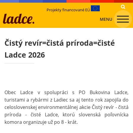
Projekty financované EÚ
MENU
Čistý revír=čistá príroda=čisté
Ladce 2026
Obec Ladce v spolupráci s PO Bukovina Ladce,
turistami a rybármi z Ladiec sa aj tento rok zapojila do
celoslovenskej environmentálnej akcie Čistý revír - čistá
príroda - čisté Ladce, ktorú slovenská poľovnícka
komora organizuje už po 8 - krát.