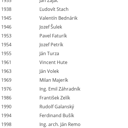
1935
Ján Zajac
1938
Ľudovít Stach
1945
Valentín Bednárik
1946
Jozef Šulek
1953
Pavel Faturík
1954
Jozef Petrík
1955
Ján Turza
1961
Vincent Hute
1963
Ján Volek
1969
Milan Majerík
1976
Ing. Emil Záhradník
1986
František Zelík
1990
Rudolf Galanský
1994
Ferdinand Bušík
1998
Ing. arch. Ján Remo