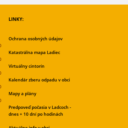
LINKY:
Ochrana osobných údajov
0
Katastrálna mapa Ladiec
0
Virtuálny cintorín
0
Kalendár zberu odpadu v obci
0
Mapy a plány
0
Predpoveď počasia v Ladcoch -
dnes + 10 dní po hodinách
Aktuálne info v obci