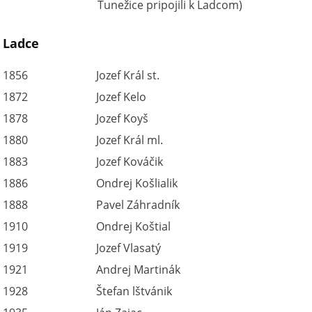
Tunežice pripojili k Ladcom)
Ladce
1856
Jozef Král st.
1872
Jozef Kelo
1878
Jozef Koyš
1880
Jozef Král ml.
1883
Jozef Kováčik
1886
Ondrej Košlialik
1888
Pavel Záhradník
1910
Ondrej Koštial
1919
Jozef Vlasatý
1921
Andrej Martinák
1928
Štefan lštvánik