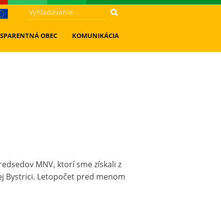
SPARENTNÁ OBEC
KOMUNIKÁCIA
edsedov MNV, ktorí sme získali z
j Bystrici. Letopočet pred menom