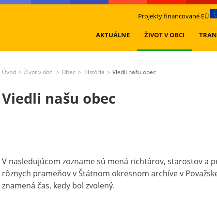
Projekty financované EÚ
AKTUÁLNE
ŽIVOT V OBCI
TRAN
Úvod
Život v obci
Obec
História
Viedli našu obec
>
>
>
>
Viedli našu obec
V nasledujúcom zozname sú mená richtárov, starostov a pr
rôznych prameňov v Štátnom okresnom archíve v Považske
znamená čas, kedy bol zvolený.