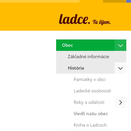
Obec
Základné informácie
História
Pamiatky v obci
Ladecké osobnosti
Roky a udalosti
Viedli našu obec
Kniha o Ladcoch