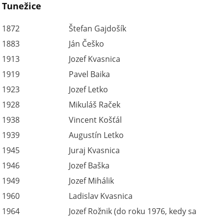
Tunežice
1872
Štefan Gajdošík
1883
Ján Češko
1913
Jozef Kvasnica
1919
Pavel Baika
1923
Jozef Letko
1928
Mikuláš Raček
1938
Vincent Košťál
1939
Augustín Letko
1945
Juraj Kvasnica
1946
Jozef Baška
1949
Jozef Mihálik
1960
Ladislav Kvasnica
1964
Jozef Rožnik (do roku 1976, kedy sa