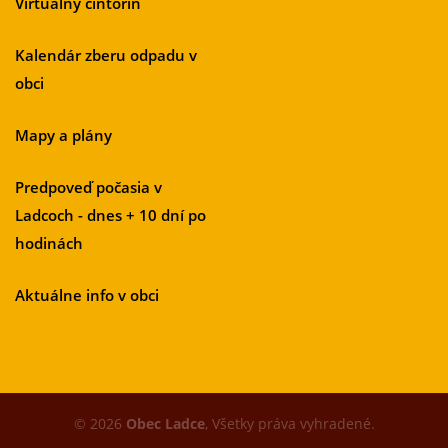
Virtuálny cintorín
Kalendár zberu odpadu v
obci
Mapy a plány
Predpoveď počasia v
Ladcoch - dnes + 10 dní po
hodinách
Aktuálne info v obci
© 2026
Obec Ladce
, Všetky práva vyhradené.