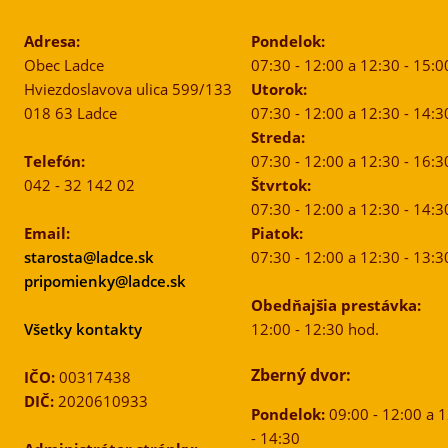
Adresa:
Pondelok:
Obec Ladce
07:30 - 12:00 a 12:30 - 15:0
Hviezdoslavova ulica 599/133
Utorok:
018 63 Ladce
07:30 - 12:00 a 12:30 - 14:3
Streda:
Telefón:
07:30 - 12:00 a 12:30 - 16:3
042 - 32 142 02
Štvrtok:
07:30 - 12:00 a 12:30 - 14:3
Email:
Piatok:
starosta@ladce.sk
07:30 - 12:00 a 12:30 - 13:3
pripomienky@ladce.sk
Obedňajšia prestávka:
Všetky kontakty
12:00 - 12:30 hod.
Zberný dvor:
IČO:
00317438
DIČ:
2020610933
Pondelok:
09:00 - 12:00 a 
- 14:30