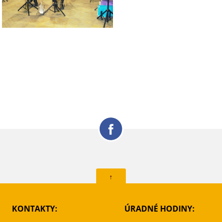
↑
KONTAKTY:
ÚRADNÉ HODINY: