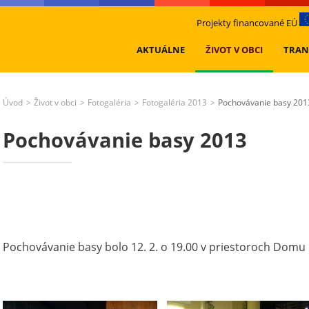
Projekty financované EÚ
AKTUÁLNE
ŽIVOT V OBCI
TRAN
Úvod
Život v obci
Fotogaléria
Fotogaléria 2013
Pochovávanie basy 201
>
>
>
>
Pochovávanie basy 2013
Pochovávanie basy bolo 12. 2. o 19.00 v priestoroch Domu 