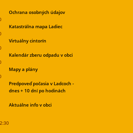
Ochrana osobných údajov
0
Katastrálna mapa Ladiec
0
Virtuálny cintorín
0
Kalendár zberu odpadu v obci
0
Mapy a plány
0
Predpoveď počasia v Ladcoch -
dnes + 10 dní po hodinách
Aktuálne info v obci
12:30