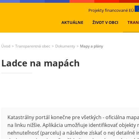
Projekty financované EÚ
AKTUÁLNE
ŽIVOT V OBCI
TRAN
Úvod
Transparentná obec
Dokumenty
Mapy a plány
>
>
>
Ladce na mapách
Katastrálny portál konečne pre všetkých - oficiálna mapa,
na linku nižšie. Aplikácia umožňuje identifikovať objekty
nehnuteľnosť (parcelu) a následne získať o nej detailné i