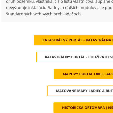
druh pozemku, vlastníka, číslo listu vlastníctva, súpisné č
nevyžaduje inštaláciu žiadnych ďalších modulov a je po
štandardných webových prehliadačoch.
KATASTRÁLNY PORTÁL - KATASTRÁLNA 
KATASTRÁLNY PORTÁL - POUŽÍVATEĽ
MAPOVÝ PORTÁL OBCE LAD
MAĽOVANÉ MAPY LADIEC A BU
HISTORICKÁ ORTOMAPA (195