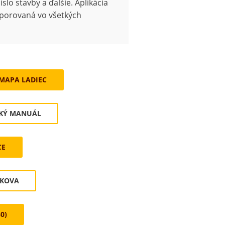
íslo stavby a ďalšie. Aplikácia
dporovaná vo všetkých
MAPA LADIEC
SKÝ MANUÁL
CE
TKOVA
0)