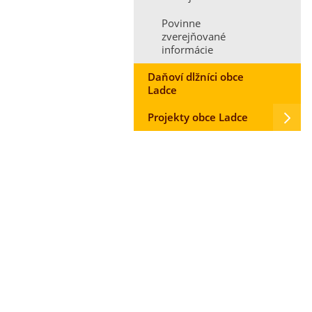
Povinne
zverejňované
informácie
Daňoví dlžníci obce
Ladce
Projekty obce Ladce