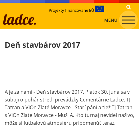
Projekty financované EÚ
MENU
Deň stavbárov 2017
A je za nami - Deň stavbárov 2017. Piatok 30. júna sa v
súboji o pohár stretli prevádzky Cementárne Ladce, TJ
Tatran a ViOn Zlaté Moravce - Starí páni a tiež TJ Tatran
s ViOn Zlaté Moravce - Muži A. Kto turnaj nevidel naživo,
môže si futbalovú atmosféru pripomenúť teraz.