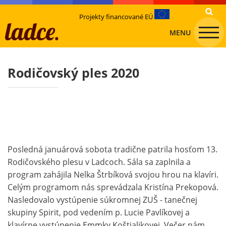
Projekty financované EÚ
MENU
Rodičovský ples 2020
Posledná januárová sobota tradične patrila hosťom 13.
Rodičovského plesu v Ladcoch. Sála sa zaplnila a
program zahájila Nelka Štrbíková svojou hrou na klavíri.
Celým programom nás sprevádzala Kristína Prekopová.
Nasledovalo vystúpenie súkromnej ZUŠ - tanečnej
skupiny Spirit, pod vedením p. Lucie Pavlíkovej a
klavírne vystúpenie Emmky Koštialikovej. Večer nám