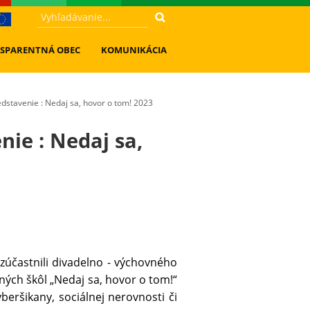
SPARENTNÁ OBEC
KOMUNIKÁCIA
dstavenie : Nedaj sa, hovor o tom! 2023
ie : Nedaj sa,
 zúčastnili divadelno - výchovného
ých škôl „Nedaj sa, hovor o tom!“
eršikany, sociálnej nerovnosti či