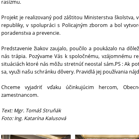
rasizmu.
Projekt je realizovaný pod záštitou Ministerstva školstva,
republiky, v spolupráci s Policajným zborom a bol vytv
poradenstva a prevencie.
Predstavenie žiakov zaujalo, poučilo a poukázalo na dôle
nás trápia. Pozývame Vás k spoločnému, vzájomnému reš
situáciách ktoré nás môžu stretnúť neostal sám.PS : Ak po
sa, využi našu schránku dôvery. Pravidlá jej používania náj
Chceme vyjadriť vďaku účinkujúcim hercom, Obe
zamestnancom.
Text: Mgr. Tomáš Struňák
Foto: Ing. Katarína Kalusová