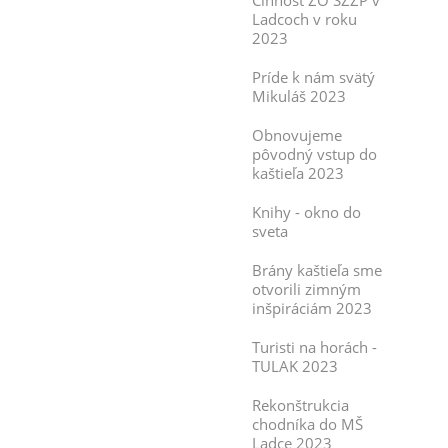
Činnosť ZO SZZP v
Ladcoch v roku
2023
Príde k nám svätý
Mikuláš 2023
Obnovujeme
pôvodný vstup do
kaštieľa 2023
Knihy - okno do
sveta
Brány kaštieľa sme
otvorili zimným
inšpiráciám 2023
Turisti na horách -
TULAK 2023
Rekonštrukcia
chodníka do MŠ
Ladce 2023