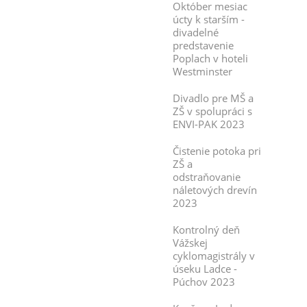
Október mesiac
úcty k starším -
divadelné
predstavenie
Poplach v hoteli
Westminster
Divadlo pre MŠ a
ZŠ v spolupráci s
ENVI-PAK 2023
Čistenie potoka pri
ZŠ a
odstraňovanie
náletových drevín
2023
Kontrolný deň
Vážskej
cyklomagistrály v
úseku Ladce -
Púchov 2023