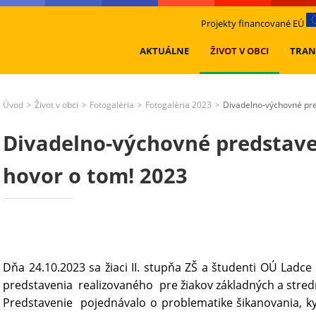
Projekty financované EÚ
AKTUÁLNE
ŽIVOT V OBCI
TRAN
Úvod
Život v obci
Fotogaléria
Fotogaléria 2023
Divadelno-výchovné pre
>
>
>
>
Divadelno-výchovné predstaven
hovor o tom! 2023
Dňa 24.10.2023 sa žiaci II. stupňa ZŠ a študenti OÚ Ladce
predstavenia realizovaného pre žiakov základných a stredn
Predstavenie pojednávalo o problematike šikanovania, kyb