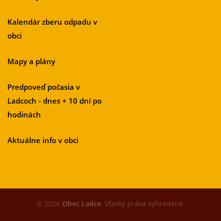
Kalendár zberu odpadu v
obci
Mapy a plány
Predpoveď počasia v
Ladcoch - dnes + 10 dní po
hodinách
Aktuálne info v obci
© 2026
Obec Ladce
, Všetky práva vyhradené.