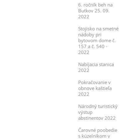
6. ročník beh na
Butkov 25. 09.
2022
Stojisko na smetné
nádoby pri
bytovom dome č.
157 a č. 540 -
2022
Nabíjacia stanica
2022
Pokračovanie v
obnove kaštieľa
2022
Národný turistický
výstup
abstinentov 2022
Čarovné poobedie
s kúzelníkom v