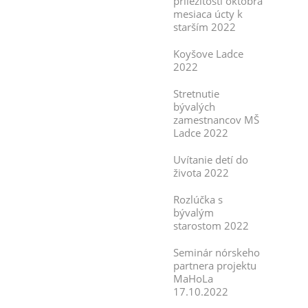
príležitosti októbra
mesiaca úcty k
starším 2022
Koyšove Ladce
2022
Stretnutie
bývalých
zamestnancov MŠ
Ladce 2022
Uvítanie detí do
života 2022
Rozlúčka s
bývalým
starostom 2022
Seminár nórskeho
partnera projektu
MaHoLa
17.10.2022