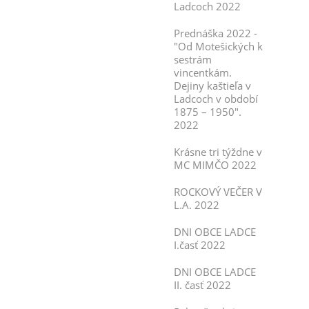
Ladcoch 2022
Prednáška 2022 -
"Od Motešických k
sestrám
vincentkám.
Dejiny kaštieľa v
Ladcoch v období
1875 – 1950".
2022
Krásne tri týždne v
MC MIMČO 2022
ROCKOVÝ VEČER V
L.A. 2022
DNI OBCE LADCE
I.časť 2022
DNI OBCE LADCE
II. časť 2022