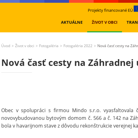
Projekty financované EÚ
AKTUÁLNE
ŽIVOT V OBCI
TRAN
Úvod
Život v obci
Fotogaléria
Fotogaléria 2022
Nová časť cesty na Záhr
>
>
>
>
Nová časť cesty na Záhradnej u
Obec v spolupráci s firmou Mindo s.r.o. vyasfaltovala
novovybudovanou bytovým domom č. 566 a č. 142 na Záhr
bola v havarijnom stave z dôvodu rekonštrukcie verejnej ka