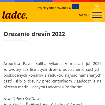
Projekty financované EÚ
MENU
Orezanie drevín 2022
Arborista Pavol Kuliha vykonal v mesiaci júl 2022
zdravotný rez listnatých drevín, odstránenie suchých,
poškodených konárov a redukciu najviac namáhaných
častí . Išlo o dreviny pred cintorínom v Ladcoch a na
rázcestí medzi Hornými Ladcami a Podhorím.
text: Ľubica Šedíková
foto: Ľubica Šedíková, Ing. Katarína Kalusová