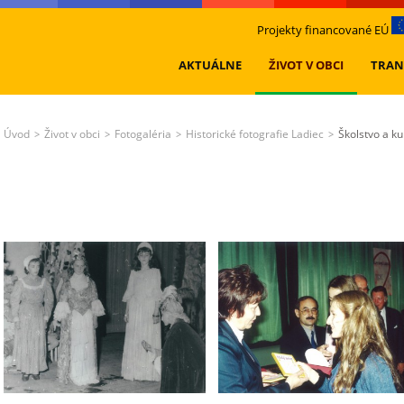
Projekty financované EÚ
AKTUÁLNE
ŽIVOT V OBCI
TRAN
Úvod
Život v obci
Fotogaléria
Historické fotografie Ladiec
Školstvo a ku
>
>
>
>