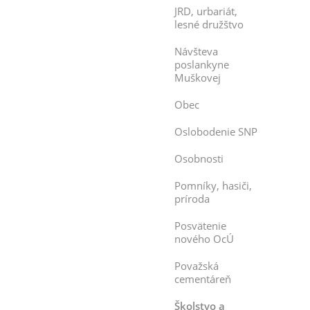
JRD, urbariát,
lesné družštvo
Návšteva
poslankyne
Muškovej
Obec
Oslobodenie SNP
Osobnosti
Pomníky, hasiči,
príroda
Posvätenie
nového OcÚ
Považská
cementáreň
Školstvo a