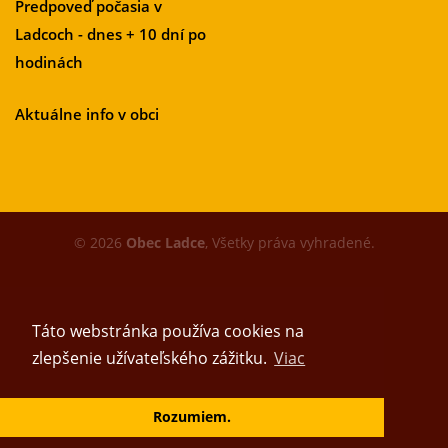
Predpoveď počasia v
Ladcoch - dnes + 10 dní po
hodinách
Aktuálne info v obci
© 2026
Obec Ladce
, Všetky práva vyhradené.
Táto webstránka používa cookies na
zlepšenie užívateľského zážitku.
Viac
Vytvoril tím
Rozumiem.