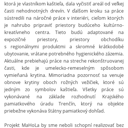
ktorá je vlastníkom kaštieľa, dala vyčistiť areál od veľkej
časti nehodnotných drevín. V ďalšom kroku sa práce
sústredili na náročné práce v interiéri, cieľom ktorých
je nahrubo pripraviť priestory budúceho kultúrno-
kreatívneho centra. Tieto budú adaptované na
expozičné priestory, priestory obchodíku
s regionálnymi produktmi a skromné krátkodobé
ubytovanie, vrátane potrebného hygienického zázemia.
Aktuálne prebiehajú práce na streche rekonštruovanej
časti, kde je umelecko-remeselným spôsobom
vymieňaná krytina. Mimoriadna pozornosť sa venuje
obnove krytiny oboch rožných vežičiek, ktoré sú
jedným zo symbolov kaštieľa. Všetky práce sú
vykonávané na základe rozhodnutí Krajského
pamiatkového úradu Trenčín, ktorý na objekte
priebežne vykonáva štátny pamiatkový dohľad.
Projekt MaHoLa by sme neboli schopní realizovať bez