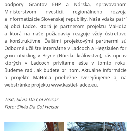
podpory Grantov EHP a Nórska, spravovanom
Ministerstvom investícií, regionálneho rozvoja
a informatizácie Slovenskej republiky. Naša vďaka patrí
aj obci Ladce, ktorá je partnerom projektu MaHoLa
a ktorá na naše požiadavky reaguje vždy ústretovo
a konštruktívne. Ďalšími projektovými partnermi sú
Odborné učilište internátne v Ladcoch a Høgskulen for
grøn utvikling v Bryne (Nórske kráľovstvo), zástupcov
ktorých v Ladcoch privítame ešte v tomto roku.
Budeme radi, ak budete pri tom. Aktuálne informácie
o projekte MaHoLa priebežne zverejňujeme aj na
webstránke projektu www.kastiel-ladce.eu.
Text: Silvia Da Col Heisar
Foto: Silvia Da Col Heisar