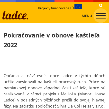
Projekty financované EÚ
MENU
Pokračovanie v obnove kaštieľa
2022
Občania aj návštevníci obce Ladce v týchto dňoch
určite zaevidovali na kaštieli pracovný ruch. Práce na
pamiatkovej obnove západnej časti kaštieľa, ktoré sú
realizované v rámci projektu MaHoLa (Manor House
Ladce) v posledných týždňoch prešli do svojej hlavnej
fázy. Na začiatku spoločnosť Silvia Da Col Heisar, s.r.o.,