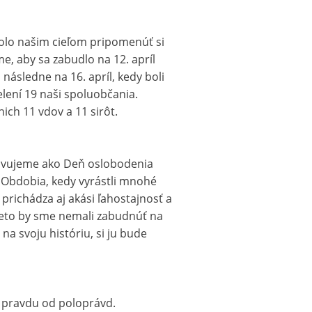
olo našim cieľom pripomenúť si
me, aby sa zabudlo na 12. apríl
ásledne na 16. apríl, kedy boli
ení 19 naši spoluobčania.
ich 11 vdov a 11 sirôt.
slavujeme ako Deň oslobodenia
. Obdobia, kedy vyrástli mnohé
prichádza aj akási ľahostajnosť a
Preto by sme nemali zabudnúť na
na svoju históriu, si ju bude
ť pravdu od poloprávd.