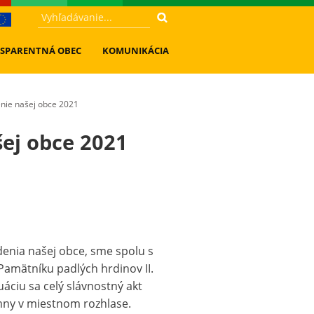
SPARENTNÁ OBEC
KOMUNIKÁCIA
nie našej obce 2021
ej obce 2021
enia našej obce, sme spolu s
amätníku padlých hrdinov II.
áciu sa celý slávnostný akt
ymny v miestnom rozhlase.