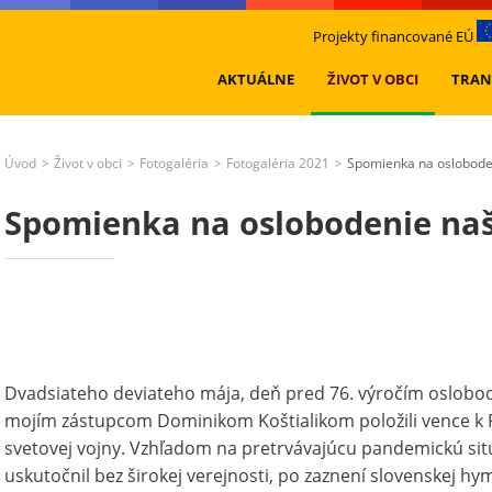
Projekty financované EÚ
AKTUÁLNE
ŽIVOT V OBCI
TRAN
Úvod
Život v obci
Fotogaléria
Fotogaléria 2021
Spomienka na oslobode
>
>
>
>
Spomienka na oslobodenie naš
Dvadsiateho deviateho mája, deň pred 76. výročím oslobod
mojím zástupcom Dominikom Koštialikom položili vence k P
svetovej vojny. Vzhľadom na pretrvávajúcu pandemickú situ
uskutočnil bez širokej verejnosti, po zaznení slovenskej h