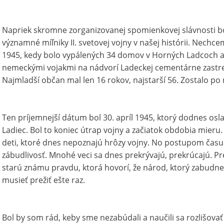
Napriek skromne zorganizovanej spomienkovej slávnosti b
významné míľniky II. svetovej vojny v našej histórii. Nechce
1945, kedy bolo vypálených 34 domov v Horných Ladcoch a n
nemeckými vojakmi na nádvorí Ladeckej cementárne zastrel
Najmladší občan mal len 16 rokov, najstarší 56. Zostalo po n
Ten príjemnejší dátum bol 30. apríl 1945, ktorý dodnes o
Ladiec. Bol to koniec útrap vojny a začiatok obdobia mieru
deti, ktoré dnes nepoznajú hrôzy vojny. No postupom času 
zábudlivosť. Mnohé veci sa dnes prekrývajú, prekrúcajú. 
starú známu pravdu, ktorá hovorí, že národ, ktorý zabudne 
musieť prežiť ešte raz.
Bol by som rád, keby sme nezabúdali a naučili sa rozlišova