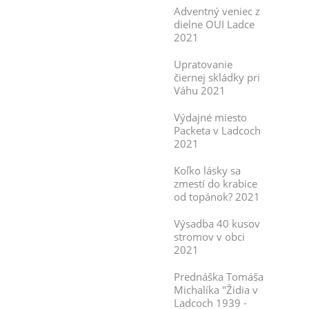
Adventný veniec z
dielne OUI Ladce
2021
Upratovanie
čiernej skládky pri
Váhu 2021
Výdajné miesto
Packeta v Ladcoch
2021
Koľko lásky sa
zmestí do krabice
od topánok? 2021
Výsadba 40 kusov
stromov v obci
2021
Prednáška Tomáša
Michalíka "Židia v
Ladcoch 1939 -