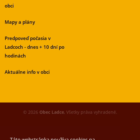
obci
Mapy a plány
Predpoveď počasia v
Ladcoch - dnes + 10 dní po
hodinách
Aktuálne info v obci
© 2026
Obec Ladce
, Všetky práva vyhradené.
Táto webstránka používa cookies na