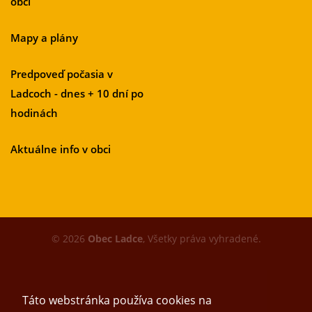
obci
Mapy a plány
Predpoveď počasia v
Ladcoch - dnes + 10 dní po
hodinách
Aktuálne info v obci
© 2026
Obec Ladce
, Všetky práva vyhradené.
Táto webstránka používa cookies na