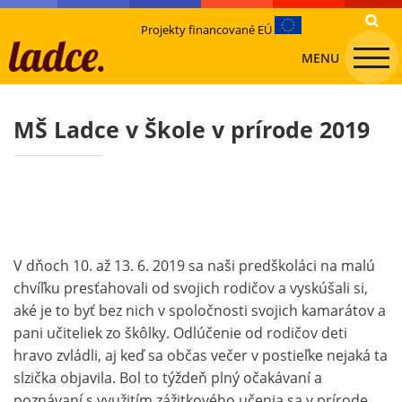
Projekty financované EÚ
MENU
MŠ Ladce v Škole v prírode 2019
V dňoch 10. až 13. 6. 2019 sa naši predškoláci na malú
chvíľku presťahovali od svojich rodičov a vyskúšali si,
aké je to byť bez nich v spoločnosti svojich kamarátov a
pani učiteliek zo škôlky. Odlúčenie od rodičov deti
hravo zvládli, aj keď sa občas večer v postieľke nejaká ta
slzička objavila. Bol to týždeň plný očakávaní a
poznávaní s využitím zážitkového učenia sa v prírode.