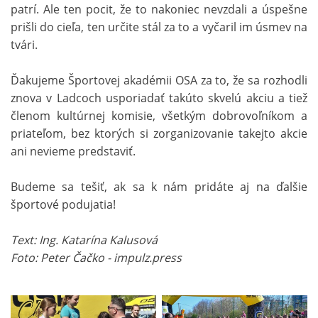
patrí. Ale ten pocit, že to nakoniec nevzdali a úspešne
prišli do cieľa, ten určite stál za to a vyčaril im úsmev na
tvári.
Ďakujeme Športovej akadémii OSA za to, že sa rozhodli
znova v Ladcoch usporiadať takúto skvelú akciu a tiež
členom kultúrnej komisie, všetkým dobrovoľníkom a
priateľom, bez ktorých si zorganizovanie takejto akcie
ani nevieme predstaviť.
Budeme sa tešiť, ak sa k nám pridáte aj na ďalšie
športové podujatia!
Text: Ing. Katarína Kalusová
Foto: Peter Čačko - impulz.press