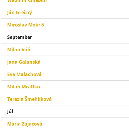
Vladimír Chleban
Ján Grečný
Miroslav Mokriš
September
Milan Váň
Jana Galanská
Eva Malachová
Milan Mraffko
Terézia Šmehlíková
Júl
Mária Zajacová