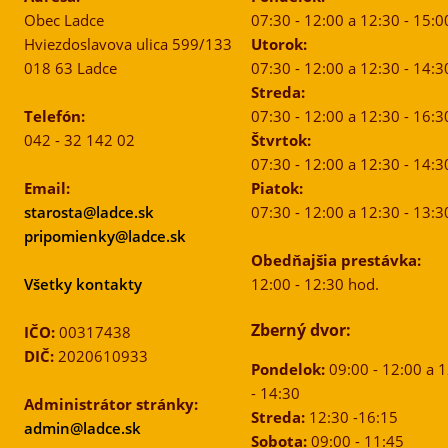
Obec Ladce
07:30 - 12:00 a 12:30 - 15:0
Hviezdoslavova ulica 599/133
Utorok:
018 63 Ladce
07:30 - 12:00 a 12:30 - 14:3
Streda:
Telefón:
07:30 - 12:00 a 12:30 - 16:3
042 - 32 142 02
Štvrtok:
07:30 - 12:00 a 12:30 - 14:3
Email:
Piatok:
starosta@ladce.sk
07:30 - 12:00 a 12:30 - 13:3
pripomienky@ladce.sk
Obedňajšia prestávka:
Všetky kontakty
12:00 - 12:30 hod.
Zberný dvor:
IČO:
00317438
DIČ:
2020610933
Pondelok:
09:00 - 12:00 a 
- 14:30
Administrátor stránky:
Streda:
12:30 -16:15
admin@ladce.sk
Sobota:
09:00 - 11:45