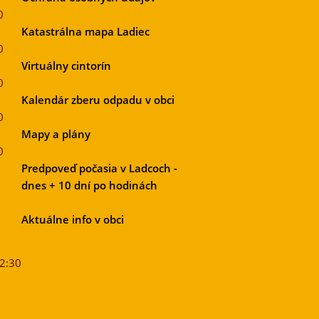
0
Katastrálna mapa Ladiec
0
Virtuálny cintorín
0
Kalendár zberu odpadu v obci
0
Mapy a plány
0
Predpoveď počasia v Ladcoch -
dnes + 10 dní po hodinách
Aktuálne info v obci
12:30