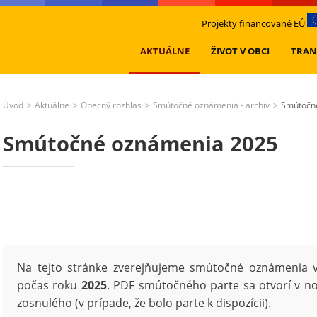
Projekty financované EÚ
AKTUÁLNE
ŽIVOT V OBCI
TRAN
Úvod
Aktuálne
Obecný rozhlas
Smútočné oznámenia - archív
Smútočn
>
>
>
>
Smútočné oznámenia 2025
Na tejto stránke zverejňujeme smútočné oznámenia 
počas roku
2025
. PDF smútočného parte sa otvorí v n
zosnulého (v prípade, že bolo parte k dispozícii).