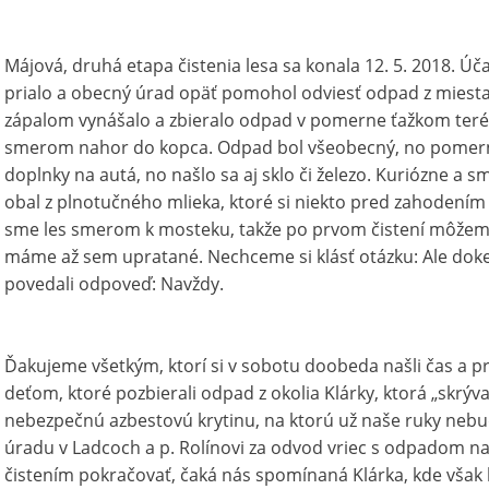
Májová, druhá etapa čistenia lesa sa konala 12. 5. 2018. Úč
prialo a obecný úrad opäť pomohol odviesť odpad z miesta 
zápalom vynášalo a zbieralo odpad v pomerne ťažkom teré
smerom nahor do kopca. Odpad bol všeobecný, no pomerne
doplnky na autá, no našlo sa aj sklo či železo. Kuriózne a 
obal z plnotučného mlieka, ktoré si niekto pred zahodením 
sme les smerom k mosteku, takže po prvom čistení môžeme
máme až sem upratané. Nechceme si klásť otázku: Ale dok
povedali odpoveď: Navždy.
Ďakujeme všetkým, ktorí si v sobotu doobeda našli čas a pril
deťom, ktoré pozbierali odpad z okolia Klárky, ktorá „skrýv
nebezpečnú azbestovú krytinu, na ktorú už naše ruky ne
úradu v Ladcoch a p. Rolínovi za odvod vriec s odpadom n
čistením pokračovať, čaká nás spomínaná Klárka, kde vša