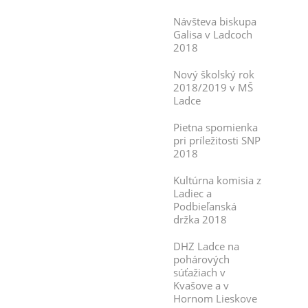
Návšteva biskupa
Galisa v Ladcoch
2018
Nový školský rok
2018/2019 v MŠ
Ladce
Pietna spomienka
pri príležitosti SNP
2018
Kultúrna komisia z
Ladiec a
Podbieľanská
držka 2018
DHZ Ladce na
pohárových
súťažiach v
Kvašove a v
Hornom Lieskove