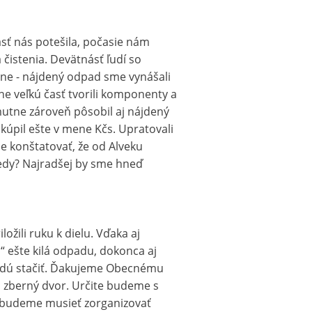
asť nás potešila, počasie nám
čistenia. Devätnásť ľudí so
ne - nájdený odpad sme vynášali
 veľkú časť tvorili komponenty a
smutne zároveň pôsobil aj nájdený
kúpil ešte v mene Kčs. Upratovali
 konštatovať, že od Alveku
edy? Najradšej by sme hneď
ožili ruku k dielu. Vďaka aj
a“ ešte kilá odpadu, dokonca aj
budú stačiť. Ďakujeme Obecnému
a zberný dvor. Určite budeme s
k budeme musieť zorganizovať