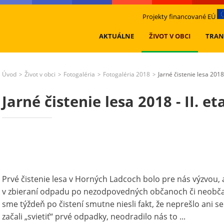
Projekty financované EÚ
AKTUÁLNE
ŽIVOT V OBCI
TRAN
Úvod
Život v obci
Fotogaléria
Fotogaléria 2018
Jarné čistenie lesa 2018 
>
>
>
>
Jarné čistenie lesa 2018 - II. e
Prvé čistenie lesa v Horných Ladcoch bolo pre nás výzvou, a
v zbieraní odpadu po nezodpovedných občanoch či neobča
sme týždeň po čistení smutne niesli fakt, že neprešlo ani se
začali „svietiť“ prvé odpadky, neodradilo nás to ...