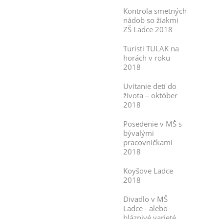
Kontrola smetných
nádob so žiakmi
ZŠ Ladce 2018
Turisti TULAK na
horách v roku
2018
Uvítanie detí do
života – október
2018
Posedenie v MŠ s
bývalými
pracovníčkami
2018
Koyšove Ladce
2018
Divadlo v MŠ
Ladce - alebo
bláznivé varieté