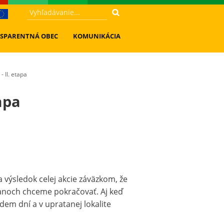
SPARENTNÁ OBEC
KOMUNIKÁCIA
- II. etapa
tapa
 výsledok celej akcie záväzkom, že
noch chceme pokračovať. Aj keď
dem dní a v upratanej lokalite