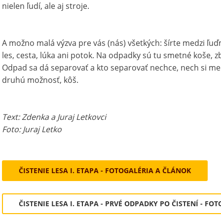
nielen ľudí, ale aj stroje.
A možno malá výzva pre vás (nás) všetkých: šírte medzi ľuď
les, cesta, lúka ani potok. Na odpadky sú tu smetné koše, 
Odpad sa dá separovať a kto separovať nechce, nech si me
druhú možnosť, kôš.
Text: Zdenka a Juraj Letkovci
Foto: Juraj Letko
ČISTENIE LESA I. ETAPA - FOTOGALÉRIA A ČLÁNOK
ČISTENIE LESA I. ETAPA - PRVÉ ODPADKY PO ČISTENÍ - F