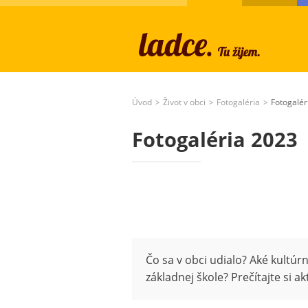
Úvod
Život v obci
Fotogaléria
Fotogalér
>
>
>
Fotogaléria 2023
Čo sa v obci udialo? Aké kultúr
základnej škole? Prečítajte si ak