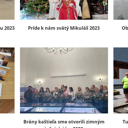
ku 2023
Príde k nám svätý Mikuláš 2023
Ob
Brány kaštieľa sme otvorili zimným
Tu