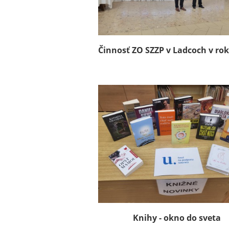
Činnosť ZO SZZP v Ladcoch v ro
Knihy - okno do sveta