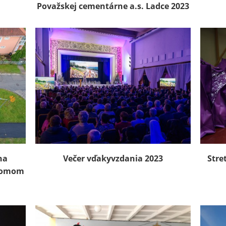
Považskej cementárne a.s. Ladce 2023
na
Večer vďakyvzdania 2023
Stre
 domom