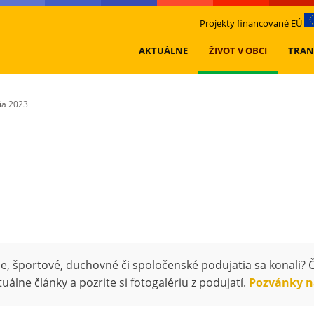
Projekty financované EÚ
AKTUÁLNE
ŽIVOT V OBCI
TRAN
ia 2023
ne, športové, duchovné či spoločenské podujatia sa konali? 
tuálne články a pozrite si fotogalériu z podujatí.
Pozvánky n