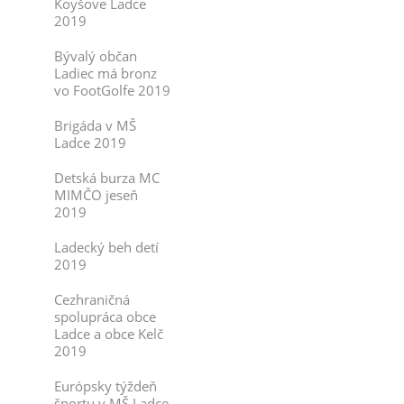
Koyšove Ladce
2019
Bývalý občan
Ladiec má bronz
vo FootGolfe 2019
Brigáda v MŠ
Ladce 2019
Detská burza MC
MIMČO jeseň
2019
Ladecký beh detí
2019
Cezhraničná
spolupráca obce
Ladce a obce Kelč
2019
Európsky týždeň
športu v MŠ Ladce