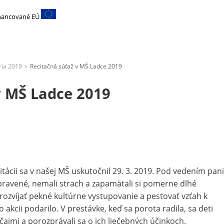
inancované EÚ
ria 2019
Recitačná súťaž v MŠ Ladce 2019
>
v MŠ Ladce 2019
itácii sa v našej MŠ uskutočnil 29. 3. 2019. Pod vedením pani
ripravené, nemali strach a zapamätali si pomerne dlhé
rozvíjať pekné kultúrne vystupovanie a pestovať vzťah k
to akcii podarilo. V prestávke, keď sa porota radila, sa deti
čajmi a porozprávali sa o ich liečebných účinkoch.