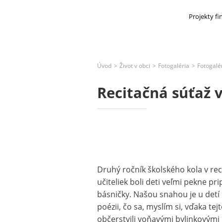
Projekty f
Úvod
Život v obci
Fotogaléria
Fotogalé
>
>
>
Recitačná súťaž 
Druhý ročník školského kola v rec
učiteliek boli deti veľmi pekne p
básničky. Našou snahou je u detí 
poézii, čo sa, myslím si, vďaka tej
občerstvili voňavými bylinkovými 