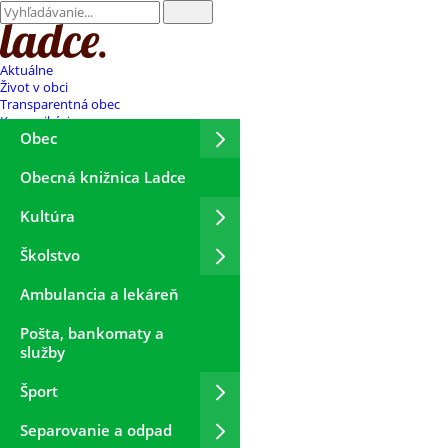
Aktuálne
Život v obci
Transparentná obec
Komunikácia
Obec
Obecná knižnica Ladce
Kultúra
Školstvo
Ambulancia a lekáreň
Pošta, bankomaty a
služby
Šport
Separovanie a odpad