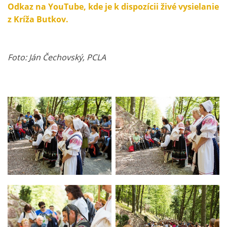
Odkaz na YouTube, kde je k dispozícii živé vysielanie
z Kríža Butkov.
Foto: Ján Čechovský, PCLA