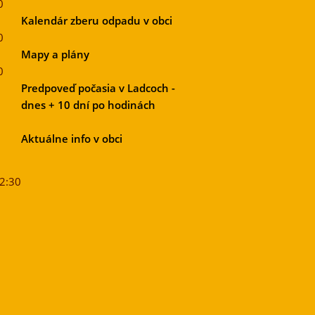
0
Kalendár zberu odpadu v obci
0
Mapy a plány
0
Predpoveď počasia v Ladcoch -
dnes + 10 dní po hodinách
Aktuálne info v obci
12:30