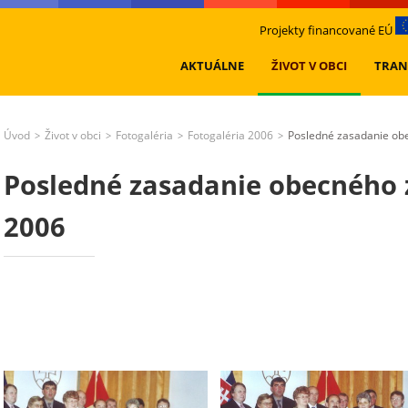
Projekty financované EÚ
AKTUÁLNE
ŽIVOT V OBCI
TRAN
Úvod
Život v obci
Fotogaléria
Fotogaléria 2006
Posledné zasadanie obe
>
>
>
>
Posledné zasadanie obecného 
2006