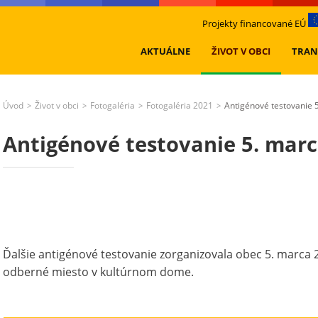
Projekty financované EÚ
AKTUÁLNE
ŽIVOT V OBCI
TRAN
Úvod
Život v obci
Fotogaléria
Fotogaléria 2021
Antigénové testovanie 
>
>
>
>
Antigénové testovanie 5. mar
Ďalšie antigénové testovanie zorganizovala obec 5. marca 
odberné miesto v kultúrnom dome.