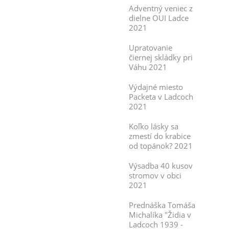
Adventný veniec z
dielne OUI Ladce
2021
Upratovanie
čiernej skládky pri
Váhu 2021
Výdajné miesto
Packeta v Ladcoch
2021
Koľko lásky sa
zmestí do krabice
od topánok? 2021
Výsadba 40 kusov
stromov v obci
2021
Prednáška Tomáša
Michalíka "Židia v
Ladcoch 1939 -