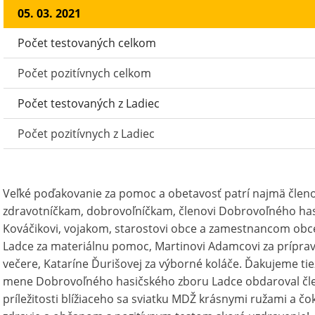
05. 03. 2021
Počet testovaných celkom
Počet pozitívnych celkom
Počet testovaných z Ladiec
Počet pozitívnych z Ladiec
Veľké poďakovanie za pomoc a obetavosť patrí najmä čle
zdravotníčkam, dobrovoľníčkam, členovi Dobrovoľného ha
Kováčikovi, vojakom, starostovi obce a zamestnancom obce
Ladce za materiálnu pomoc, Martinovi Adamcovi za prípra
večere, Kataríne Ďurišovej za výborné koláče. Ďakujeme tiež 
mene Dobrovoľného hasičského zboru Ladce obdaroval čl
príležitosti blížiaceho sa sviatku MDŽ krásnymi ružami a 