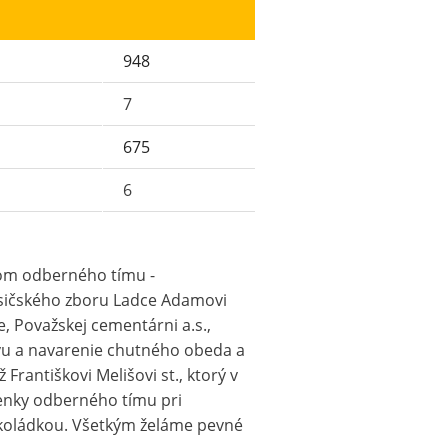
948
7
675
6
nom odberného tímu -
sičského zboru Ladce Adamovi
, Považskej cementárni a.s.,
vu a navarenie chutného obeda a
Františkovi Melišovi st., ktorý v
enky odberného tímu pri
čokoládkou. Všetkým želáme pevné