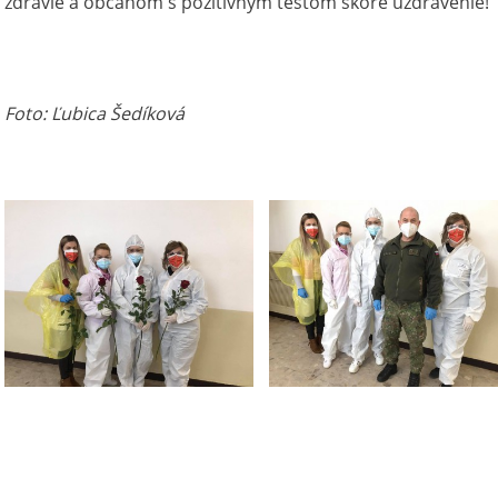
zdravie a občanom s pozitívnym testom skoré uzdravenie!
Foto: Ľubica Šedíková