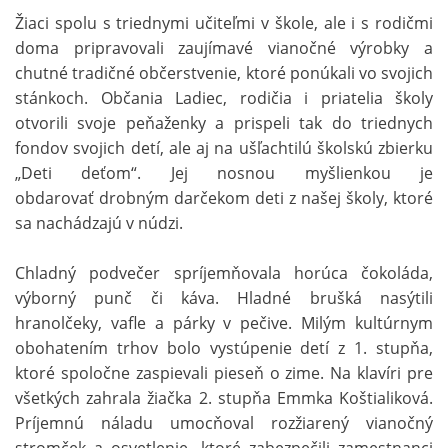
Žiaci spolu s triednymi učiteľmi v škole, ale i s rodičmi
doma pripravovali zaujímavé vianočné výrobky a
chutné tradičné občerstvenie, ktoré ponúkali vo svojich
stánkoch. Občania Ladiec, rodičia i priatelia školy
otvorili svoje peňaženky a prispeli tak do triednych
fondov svojich detí, ale aj na ušľachtilú školskú zbierku
„Deti deťom“. Jej nosnou myšlienkou je
obdarovať drobným darčekom deti z našej školy, ktoré
sa nachádzajú v núdzi.
Chladný podvečer spríjemňovala horúca čokoláda,
výborný punč či káva. Hladné brušká nasýtili
hranolčeky, vafle a párky v pečive. Milým kultúrnym
obohatením trhov bolo vystúpenie detí z 1. stupňa,
ktoré spoločne zaspievali pieseň o zime. Na klavíri pre
všetkých zahrala žiačka 2. stupňa Emmka Koštialiková.
Príjemnú náladu umocňoval rozžiarený vianočný