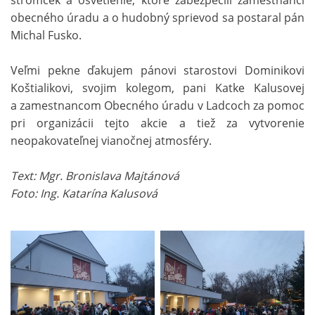
stromček a osvetlenie, ktoré zabezpečili zamestnanci
obecného úradu a o hudobný sprievod sa postaral pán
Michal Fusko.
Veľmi pekne ďakujem pánovi starostovi Dominikovi
Koštialikovi, svojim kolegom, pani Katke Kalusovej
a zamestnancom Obecného úradu v Ladcoch za pomoc
pri organizácii tejto akcie a tiež za vytvorenie
neopakovateľnej vianočnej atmosféry.
Text: Mgr. Bronislava Majtánová
Foto: Ing. Katarína Kalusová