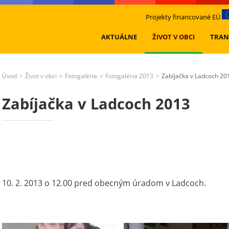
Projekty financované EÚ
AKTUÁLNE
ŽIVOT V OBCI
TRAN
Úvod
Život v obci
Fotogaléria
Fotogaléria 2013
Zabíjačka v Ladcoch 20
>
>
>
>
Zabíjačka v Ladcoch 2013
10. 2. 2013 o 12.00 pred obecným úradom v Ladcoch.