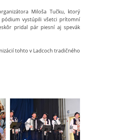
organizátora Miloša Tučku, ktorý
pódium vystúpili všetci prítomní
eskôr pridal pár piesní aj spevák
ganizácií tohto v Ladcoch tradičného