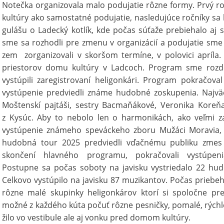
Notečka organizovala malo podujatie rôzne formy. Prvý 
kultúry ako samostatné podujatie, nasledujúce ročníky sa 
gulášu o Ladecký kotlík, kde počas súťaže prebiehalo aj s
sme sa rozhodli pre zmenu v organizácií a podujatie sme
zem zorganizovali v skoršom termíne, v polovici apríla.
priestorov domu kultúry v Ladcoch. Program sme rozdeli
vystúpili zaregistrovaní heligonkári. Program pokračo
vystúpenie predviedli známe hudobné zoskupenia. Najvä
Moštenskí pajtáši, sestry Bacmaňákové, Veronika Koreňa
z Kysúc. Aby to nebolo len o harmonikách, ako veľmi 
vystúpenie známeho speváckeho zboru Mužáci Moravia, 
hudobná tour 2025 predviedli vďačnému publiku zmes 
skončení hlavného programu, pokračovali vystúpenia
Postupne sa počas soboty na javisku vystriedalo 22 hud
Celkovo vystúpilo na javisku 87 muzikantov. Počas priebeh
rôzne malé skupinky heligonkárov ktorí si spoločne pre
možné z každého kúta počuť rôzne pesničky, pomalé, rýchl
žilo vo vestibule ale aj vonku pred domom kultúry.