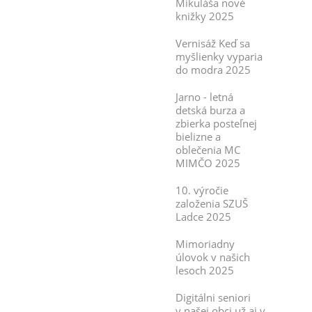
Mikuláša nové
knižky 2025
Vernisáž Keď sa
myšlienky vyparia
do modra 2025
Jarno - letná
detská burza a
zbierka posteľnej
bielizne a
oblečenia MC
MIMČO 2025
10. výročie
založenia SZUŠ
Ladce 2025
Mimoriadny
úlovok v našich
lesoch 2025
Digitálni seniori
v našej obci už aj v