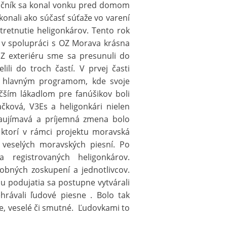
ročník sa konal vonku pred domom
konali ako súčasť súťaže vo varení
tretnutie heligonkárov. Tento rok
 v spolupráci s OZ Morava krásna
 Z exteriéru sme sa presunuli do
li do troch častí. V prvej časti
val hlavným programom, kde svoje
čším lákadlom pre fanúšikov boli
čková, V3Es a heligonkári nielen
zaujímavá a príjemná zmena bolo
ktorí v rámci projektu moravská
veselých moravských piesní. Po
 registrovaných heligonkárov.
obných zoskupení a jednotlivcov.
u podujatia sa postupne vytvárali
hrávali ľudové piesne . Bolo tak
e, veselé či smutné. Ľudovkami to