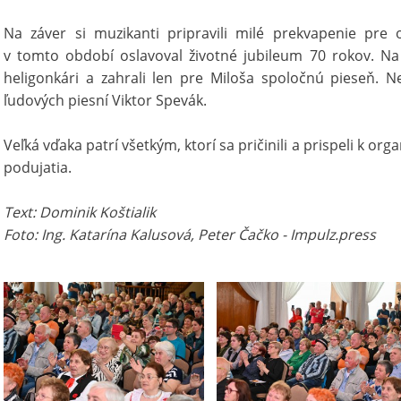
Na záver si muzikanti pripravili milé prekvapenie pre 
v tomto období oslavoval životné jubileum 70 rokov. Na 
heligonkári a zahrali len pre Miloša spoločnú pieseň. N
ľudových piesní Viktor Spevák.
Veľká vďaka patrí všetkým, ktorí sa pričinili a prispeli k or
podujatia.
Text: Dominik Koštialik
Foto: Ing. Katarína Kalusová, Peter Čačko - Impulz.press