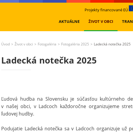
Projekty financované EÚ
AKTUÁLNE
ŽIVOT V OBCI
TRAN
Úvod
Život v obci
Fotogaléria
Fotogaléria 2025
Ladecká notečka 2025
>
>
>
>
Ladecká notečka 2025
Ľudová hudba na Slovensku je súčasťou kultúrneho ded
v našej obci, v Ladcoch každoročne organizujeme stret
ľudovej hudby.
Podujatie Ladecká notečka sa v Ladcoch organizuje už po