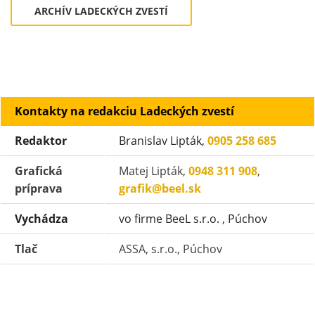
ARCHÍV LADECKÝCH ZVESTÍ
Kontakty na redakciu Ladeckých zvestí
Redaktor
Branislav Lipták,
0
905 258 685
Grafická
Matej Lipták,
0948 311 908
,
príprava
grafik@beel.sk
Vychádza
vo firme BeeL s.r.o. , Púchov
Tlač
ASSA, s.r.o., Púchov