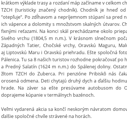
krátkom výklade trasy a rozdaní máp začíname v celkom 
TZCH (turisticky značený chodník). Chodník je hneď od
“otepľuje“. Po zdĺhavom a nepríjemnom stúpaní sa pred n
ich vápence a dolomity s množstvom skalných útvarov. Cho
fixnými reťazami. Na konci skál prechádzame okolo priepas
Sivého vrchu (1804,5 m n.m.). V krásnom slnečnom poča
Západných Tatier, Chočské vrchy, Oravskú Maguru, Malú
aj Liptovskú Maru i Oravskú priehradu. Ešte spoločná fot
Pálenica. Tu sa 8 našich turistov rozhodne pokračovať po 
a Predný Salatín (1624 m n.m.) do Spálenej doliny. Ostat
žltom TZCH do Zuberca. Pri penzióne Pribiskô nás čak
orosená odmena. Deti chytajú druhý dych a ďalšiu hodin
hrade. Na záver sa ešte presúvame autobusom do O
doprajeme kúpanie v termálnych bazénoch.
Veľmi vydarená akcia sa končí neskorým návratom domov 
ďalšie spoločné chvíle strávené na horách.