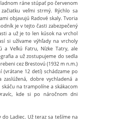
chladnom ráne stúpať po červenom
 začiatku veľmi strmý. Rýchlo sa
ami objavujú Radové skaly. Tvoria
dník je v tejto časti zabezpečený
ti a už je to len kúsok na vrchol
sí si užívame výhľady na vrcholy
 a Veľkú Fatru, Nízke Tatry, ale
ografia a už zostupujeme do sedla
hrebeni cez Brestovú (1932 m n.m.)
ní (vrátane 12 detí) schádzame po
a zaslúžená, dobre vychladená a
u skáču na trampolíne a skákacom
ravíc, kde si po náročnom dni
do Ladiec. Už teraz sa tešíme na