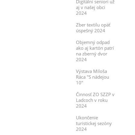
Digitálni seniori už
aj v našej obci
2024
Zber textilu opäť
úspešný 2024
Objemný odpad
ako aj kartón patrí
na zberný dvor
2024
Výstava Miloša
Ráca "S nádejou
10"
Činnosť ZO SZZP v
Ladcoch v roku
2024
Ukončenie
turistickej sezóny
2024