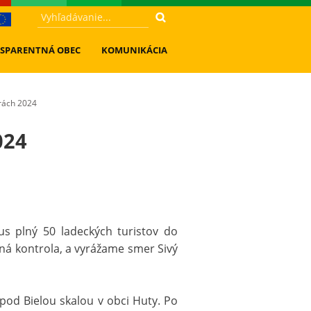
SPARENTNÁ OBEC
KOMUNIKÁCIA
trách 2024
024
us plný 50 ladeckých turistov do
ná kontrola, a vyrážame smer Sivý
pod Bielou skalou v obci Huty. Po