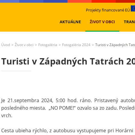
Projekty financované EÚ
AKTUÁLNE
ŽIVOT V OBCI
TRAN
Úvod
Život v obci
Fotogaléria
Fotogaléria 2024
Turisti v Západných Ta
>
>
>
>
Turisti v Západných Tatrách 2
Je 21.septembra 2024, 5:00 hod. ráno. Pristavený autob
posledného miesta. „NO POME!“ ozvalo sa zo zadu. Posled
vrch.
Cesta ubieha rýchlo, z autobusu vystupujeme pri Horárni 