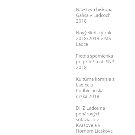
Návšteva biskupa
Galisa v Ladcoch
2018
Nový školský rok
2018/2019 v MŠ
Ladce
Pietna spomienka
pri príležitosti SNP
2018
Kultúrna komisia z
Ladiec a
Podbieľanská
držka 2018
DHZ Ladce na
pohárových
súťažiach v
Kvašove a v
Hornom Lieskove