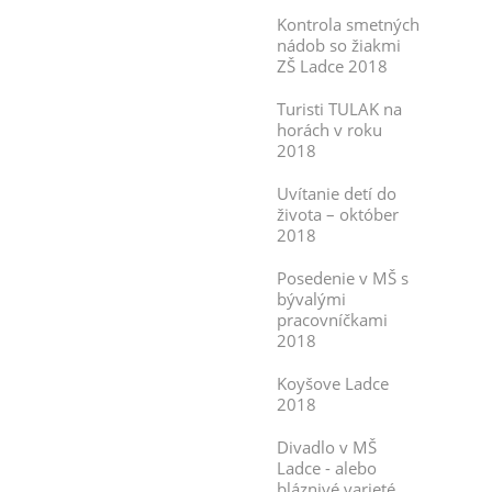
Kontrola smetných
nádob so žiakmi
ZŠ Ladce 2018
Turisti TULAK na
horách v roku
2018
Uvítanie detí do
života – október
2018
Posedenie v MŠ s
bývalými
pracovníčkami
2018
Koyšove Ladce
2018
Divadlo v MŠ
Ladce - alebo
bláznivé varieté