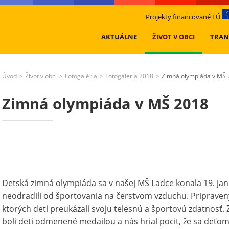
Projekty financované EÚ
AKTUÁLNE
ŽIVOT V OBCI
TRAN
Úvod
Život v obci
Fotogaléria
Fotogaléria 2018
Zimná olympiáda v MŠ 
>
>
>
>
Zimná olympiáda v MŠ 2018
Detská zimná olympiáda sa v našej MŠ Ladce konala 19. jan
neodradili od športovania na čerstvom vzduchu. Pripravený
ktorých deti preukázali svoju telesnú a športovú zdatnosť.
boli deti odmenené medailou a nás hrial pocit, že sa deťom 