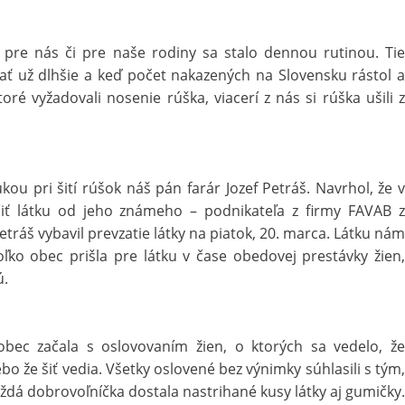
pre nás či pre naše rodiny sa stalo dennou rutinou. Tie
ť už dlhšie a keď počet nakazených na Slovensku rástol a
oré vyžadovali nosenie rúška, viacerí z nás si rúška ušili z
ou pri šití rúšok náš pán farár Jozef Petráš. Navrhol, že v
iť látku od jeho známeho – podnikateľa z firmy FAVAB z
tráš vybavil prevzatie látky na piatok, 20. marca. Látku nám
oľko obec prišla pre látku v čase obedovej prestávky žien,
ú.
 obec začala s oslovovaním žien, o ktorých sa vedelo, že
lebo že šiť vedia. Všetky oslovené bez výnimky súhlasili s tým,
dá dobrovoľníčka dostala nastrihané kusy látky aj gumičky.