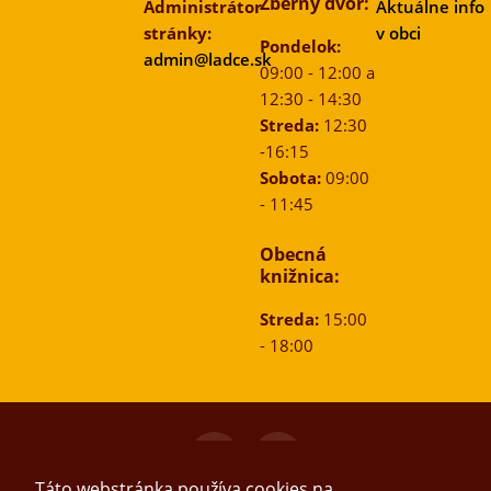
Zberný dvor:
Administrátor
Aktuálne info
stránky:
v obci
Pondelok:
admin@ladce.sk
09:00 - 12:00 a
12:30 - 14:30
Streda:
12:30
-16:15
Sobota:
09:00
- 11:45
Obecná
knižnica:
Streda:
15:00
- 18:00
© 2026
Obec Ladce
, Všetky práva vyhradené.
Táto webstránka používa cookies na