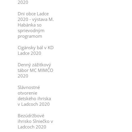
2020
Dni obce Ladce
2020 - výstava M.
Habánka so
sprievodným
programom
Cigánsky bál v KD
Ladce 2020
Denný zážitkový
tábor MC MIMČO
2020
Slávnostné
otvorenie
detského ihriska
v Ladcoch 2020
Bezúdržbové
ihrisko Slniečko v
Ladcoch 2020