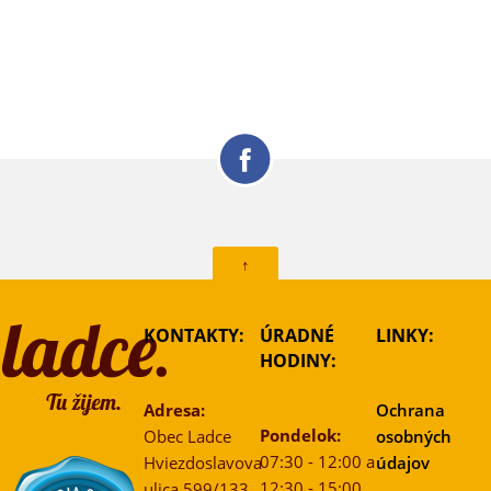
↑
KONTAKTY:
ÚRADNÉ
LINKY:
HODINY:
Adresa:
Ochrana
Pondelok:
Obec Ladce
osobných
07:30 - 12:00 a
Hviezdoslavova
údajov
12:30 - 15:00
ulica 599/133