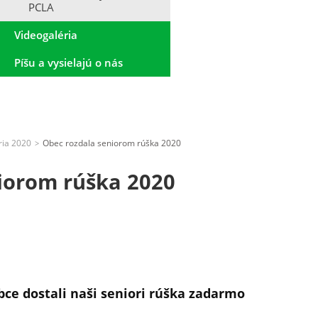
PCLA
Videogaléria
Píšu a vysielajú o nás
ria 2020
Obec rozdala seniorom rúška 2020
>
iorom rúška 2020
e dostali naši seniori rúška zadarmo