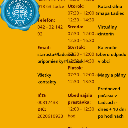
Utorok:
018 63 Ladce
Katastrálna
07:30 - 12:00 a
mapa Ladiec
12:30 - 14:30
Telefón:
Streda:
042 - 32 142
Virtuálny
07:30 - 12:00 a
02
cintorín
12:30 - 16:30
Štvrtok:
Email:
Kalendár
07:30 - 12:00 a
starosta@ladce.sk
zberu odpadu
12:30 - 14:30
pripomienky@ladce.sk
v obci
Piatok:
07:30 - 12:00 a
Všetky
Mapy a plány
12:30 - 13:30
kontakty
Predpoveď
Obedňajšia
IČO:
počasia v
prestávka:
00317438
Ladcoch -
12:00 - 12:30
DIČ:
dnes + 10 dní
hod.
2020610933
po hodinách