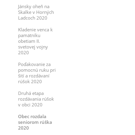
Jánsky oheň na
Skalke v Horných
Ladcoch 2020
Kladenie venca k
pamätníku
obetiam II.
svetovej vojny
2020
Poďakovanie za
pomocnú ruku pri
šití a rozdávaní
rúšok 2020
Druhá etapa
rozdávania rúšok
v obci 2020
Obec rozdala
seniorom rúška
2020