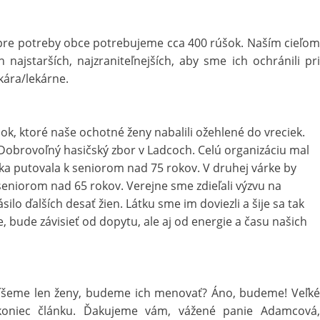
 pre potreby obce potrebujeme cca 400 rúšok. Naším cieľom
 najstarších, najzraniteľnejších, aby sme ich ochránili pri
kára/lekárne.
šok, ktoré naše ochotné ženy nabalili ožehlené do vreciek.
obrovoľný hasičský zbor v Ladcoch. Celú organizáciu mal
rka putovala k seniorom nad 75 rokov. V druhej várke by
eniorom nad 65 rokov. Verejne sme zdieľali výzvu na
silo ďalších desať žien. Látku sme im doviezli a šije sa tak
e, bude závisieť od dopytu, ale aj od energie a času našich
 píšeme len ženy, budeme ich menovať? Áno, budeme! Veľké
oniec článku. Ďakujeme vám, vážené panie Adamcová,