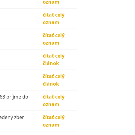
oznam
čítať celý
oznam
čítať celý
oznam
čítať celý
článok
čítať celý
článok
 63 príjme do
čítať celý
oznam
iedený zber
čítať celý
oznam