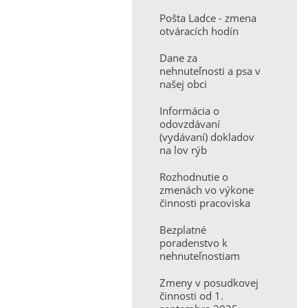
Pošta Ladce - zmena
otváracích hodín
Dane za
nehnuteľnosti a psa v
našej obci
Informácia o
odovzdávaní
(vydávaní) dokladov
na lov rýb
Rozhodnutie o
zmenách vo výkone
činnosti pracoviska
Bezplatné
poradenstvo k
nehnuteľnostiam
Zmeny v posudkovej
činnosti od 1.