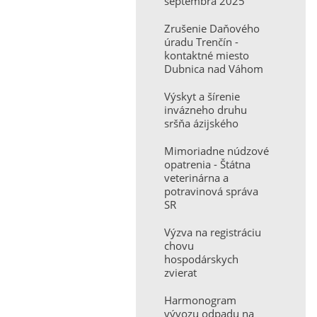
septembra 2025
Zrušenie Daňového
úradu Trenčín -
kontaktné miesto
Dubnica nad Váhom
Výskyt a šírenie
invázneho druhu
sršňa ázijského
Mimoriadne núdzové
opatrenia - Štátna
veterinárna a
potravinová správa
SR
Výzva na registráciu
chovu
hospodárskych
zvierat
Harmonogram
vývozu odpadu na