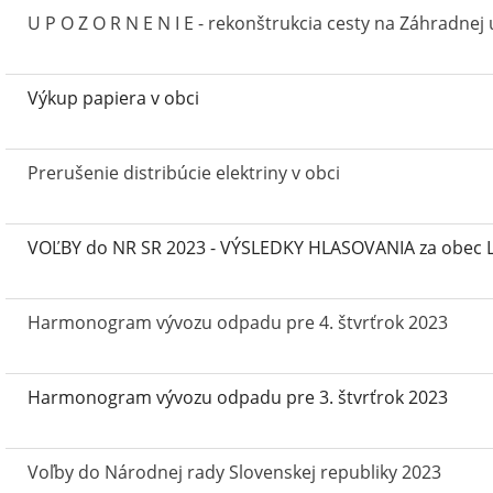
U P O Z O R N E N I E - rekonštrukcia cesty na Záhradnej u
Výkup papiera v obci
Prerušenie distribúcie elektriny v obci
VOĽBY do NR SR 2023 - VÝSLEDKY HLASOVANIA za obec
Harmonogram vývozu odpadu pre 4. štvrťrok 2023
Harmonogram vývozu odpadu pre 3. štvrťrok 2023
Voľby do Národnej rady Slovenskej republiky 2023