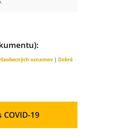
.
dokumentu):
všeobecných oznamov
|
Dobré
 s COVID-19