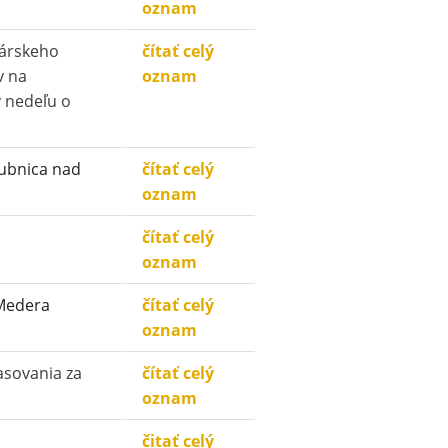
oznam
árskeho
čítať celý
v na
oznam
v nedeľu o
ubnica nad
čítať celý
oznam
čítať celý
oznam
 Medera
čítať celý
oznam
asovania za
čítať celý
oznam
čitať celý