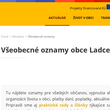
Projekty financované EÚ
AKTUÁLNE
ŽIVOT V OBCI
TRAN
Úvod
Aktuálne
Všeobecné oznamy
>
>
Všeobecné oznamy obce Ladce
Tu nájdete oznamy pre všetkých občanov, vypnutia ele
organizácii života v obci, platby daní, poplatky, aktuál
Pripravili sme aj
praktické rady a články
týkajúce sa