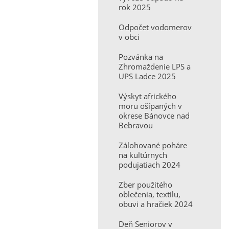
rok 2025
Odpočet vodomerov
v obci
Pozvánka na
Zhromaždenie LPS a
UPS Ladce 2025
Výskyt afrického
moru ošípaných v
okrese Bánovce nad
Bebravou
Zálohované poháre
na kultúrnych
podujatiach 2024
Zber použitého
oblečenia, textilu,
obuvi a hračiek 2024
Deň Seniorov v