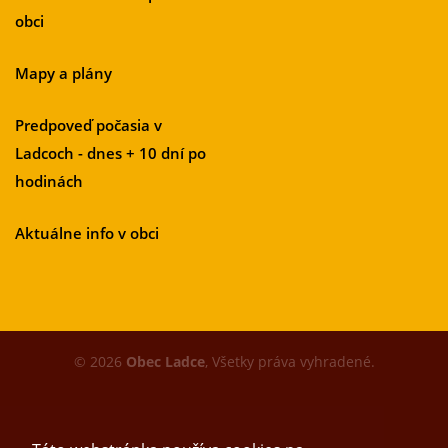
obci
Mapy a plány
Predpoveď počasia v
Ladcoch - dnes + 10 dní po
hodinách
Aktuálne info v obci
© 2026
Obec Ladce
, Všetky práva vyhradené.