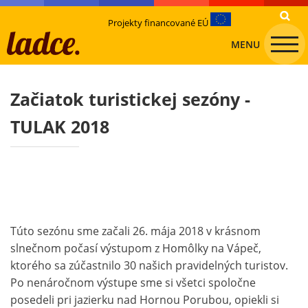
Projekty financované EÚ
MENU
Začiatok turistickej sezóny -
TULAK 2018
Túto sezónu sme začali 26. mája 2018 v krásnom
slnečnom počasí výstupom z Homôlky na Vápeč,
ktorého sa zúčastnilo 30 našich pravidelných turistov.
Po nenáročnom výstupe sme si všetci spoločne
posedeli pri jazierku nad Hornou Porubou, opiekli si