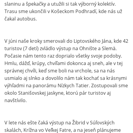
slaninu a špekačky a utužili si tak výborný kolektív.
Trasu sme ukončili v Košeckom Podhradí, kde nás už
čakal autobus.
V júni naše kroky smerovali do Liptovského Jána, kde 42
turistov (7 detí) zvládlo výstup na Ohnište a Slemä.
Počasie nám tento raz doprialo všetky svoje podoby.
Hmlu, dážď, krúpy, chvíľami dokonca aj sneh, ale v tej
správnej chvíli, keď sme boli na vrchole, sa na nás
usmialo aj slnko a dovolilo nám tak kochať sa krásnymi
výhľadmi na panorámu Nízkych Tatier. Zostupovali sme
okolo Stanišovskej jaskyne, ktorú pár turistov aj
navštívilo.
V lete nás ešte čaká výstup na Žibrid v Súľovských
skalách, Krížna vo Veľkej Fatre, a na jeseň plánujeme