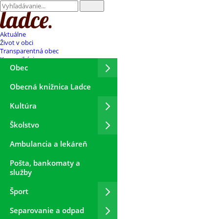
Aktuálne
Život v obci
Transparentná obec
Komunikácia
Obec
Obecná knižnica Ladce
Kultúra
Školstvo
Ambulancia a lekáreň
Pošta, bankomaty a
služby
Šport
Separovanie a odpad