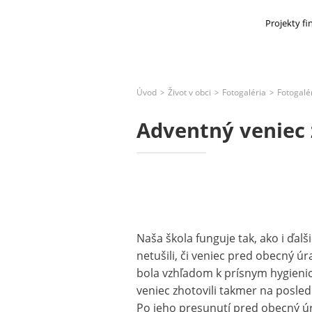
Projekty f
Úvod
Život v obci
Fotogaléria
Fotogalé
>
>
>
Adventný veniec 
Naša škola funguje tak, ako i ďal
netušili, či veniec pred obecný 
bola vzhľadom k prísnym hygieni
veniec zhotovili takmer na posle
Po jeho presunutí pred obecný úra