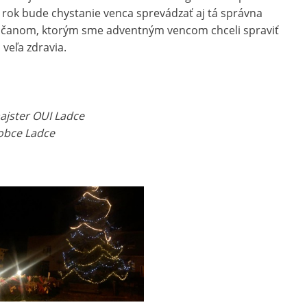
 rok bude chystanie venca sprevádzať aj tá správna
bčanom, ktorým sme adventným vencom chceli spraviť
veľa zdravia.
ajster OUI Ladce
 obce Ladce