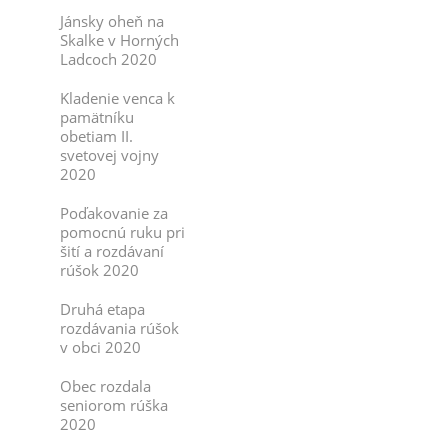
Jánsky oheň na
Skalke v Horných
Ladcoch 2020
Kladenie venca k
pamätníku
obetiam II.
svetovej vojny
2020
Poďakovanie za
pomocnú ruku pri
šití a rozdávaní
rúšok 2020
Druhá etapa
rozdávania rúšok
v obci 2020
Obec rozdala
seniorom rúška
2020