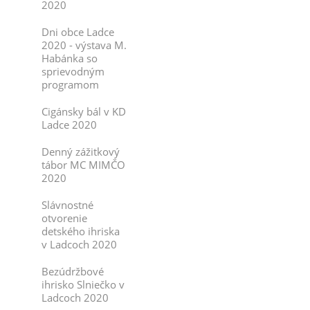
2020
Dni obce Ladce
2020 - výstava M.
Habánka so
sprievodným
programom
Cigánsky bál v KD
Ladce 2020
Denný zážitkový
tábor MC MIMČO
2020
Slávnostné
otvorenie
detského ihriska
v Ladcoch 2020
Bezúdržbové
ihrisko Slniečko v
Ladcoch 2020