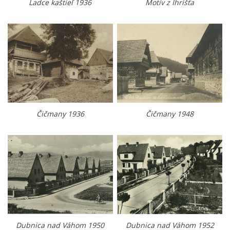
Ladce kaštieľ 1936
Motív z Ihrišťa
Čičmany 1936
Čičmany 1948
Dubnica nad Váhom 1950
Dubnica nad Váhom 1952