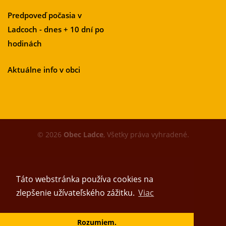
Predpoveď počasia v
Ladcoch - dnes + 10 dní po
hodinách
Aktuálne info v obci
© 2026
Obec Ladce
, Všetky práva vyhradené.
Táto webstránka používa cookies na
zlepšenie užívateľského zážitku.
Viac
Vytvoril tím
Rozumiem.