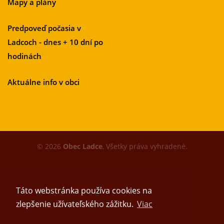
Mapy a plány
Predpoveď počasia v
Ladcoch - dnes + 10 dní po
hodinách
Aktuálne info v obci
© 2026
Obec Ladce
, Všetky práva vyhradené.
Táto webstránka používa cookies na
zlepšenie užívateľského zážitku.
Viac