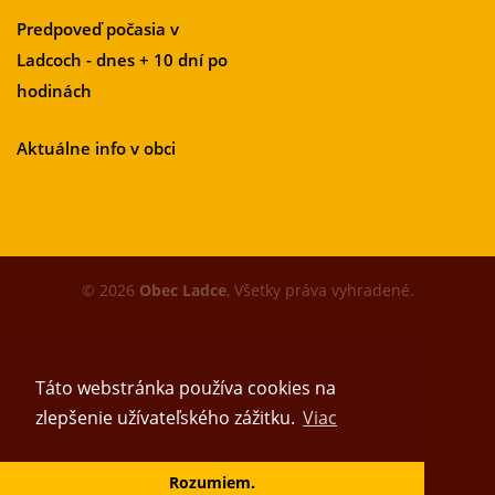
Predpoveď počasia v
Ladcoch - dnes + 10 dní po
hodinách
Aktuálne info v obci
© 2026
Obec Ladce
, Všetky práva vyhradené.
Táto webstránka používa cookies na
zlepšenie užívateľského zážitku.
Viac
Vytvoril tím
Rozumiem.