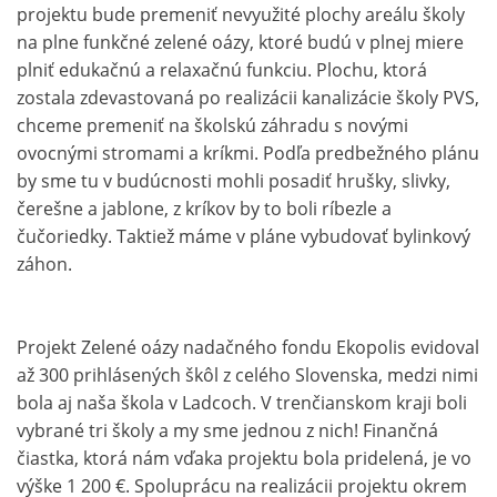
projektu bude premeniť nevyužité plochy areálu školy
na plne funkčné zelené oázy, ktoré budú v plnej miere
plniť edukačnú a relaxačnú funkciu. Plochu, ktorá
zostala zdevastovaná po realizácii kanalizácie školy PVS,
chceme premeniť na školskú záhradu s novými
ovocnými stromami a kríkmi. Podľa predbežného plánu
by sme tu v budúcnosti mohli posadiť hrušky, slivky,
čerešne a jablone, z kríkov by to boli ríbezle a
čučoriedky. Taktiež máme v pláne vybudovať bylinkový
záhon.
Projekt Zelené oázy nadačného fondu Ekopolis evidoval
až 300 prihlásených škôl z celého Slovenska, medzi nimi
bola aj naša škola v Ladcoch. V trenčianskom kraji boli
vybrané tri školy a my sme jednou z nich! Finančná
čiastka, ktorá nám vďaka projektu bola pridelená, je vo
výške 1 200 €. Spoluprácu na realizácii projektu okrem