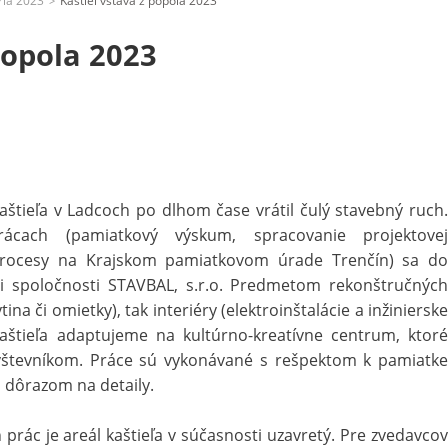
ria 2023
Kaštieľ vstáva z popola 2023
>
popola 2023
štieľa v Ladcoch po dlhom čase vrátil čulý stavebný ruch.
rácach (pamiatkový výskum, spracovanie projektovej
procesy na Krajskom pamiatkovom úrade Trenčín) sa do
níci spoločnosti STAVBAL, s.r.o. Predmetom rekonštručných
ina či omietky), tak interiéry (elektroinštalácie a inžinierske
 kaštieľa adaptujeme na kultúrno-kreatívne centrum, ktoré
vštevníkom. Práce sú vykonávané s rešpektom k pamiatke
s dôrazom na detaily.
rác je areál kaštieľa v súčasnosti uzavretý. Pre zvedavcov