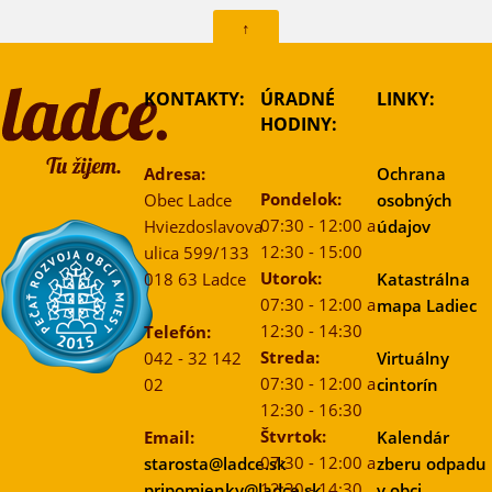
↑
KONTAKTY:
ÚRADNÉ
LINKY:
HODINY:
Adresa:
Ochrana
Pondelok:
Obec Ladce
osobných
07:30 - 12:00 a
Hviezdoslavova
údajov
12:30 - 15:00
ulica 599/133
Utorok:
018 63 Ladce
Katastrálna
07:30 - 12:00 a
mapa Ladiec
12:30 - 14:30
Telefón:
Streda:
042 - 32 142
Virtuálny
07:30 - 12:00 a
02
cintorín
12:30 - 16:30
Štvrtok:
Email:
Kalendár
07:30 - 12:00 a
starosta@ladce.sk
zberu odpadu
12:30 - 14:30
pripomienky@ladce.sk
v obci