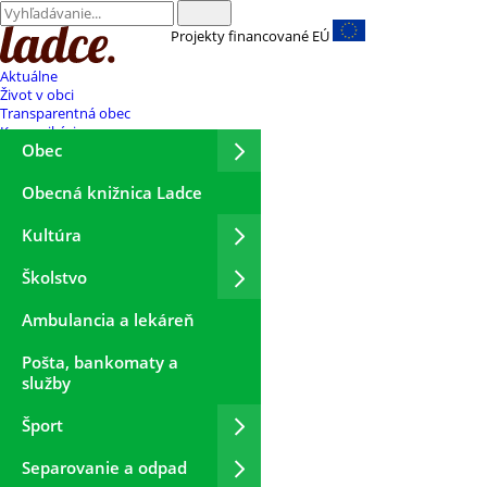
Projekty financované EÚ
Aktuálne
Život v obci
Transparentná obec
Komunikácia
Obec
Obecná knižnica Ladce
Kultúra
Školstvo
Ambulancia a lekáreň
Pošta, bankomaty a
služby
Šport
Separovanie a odpad