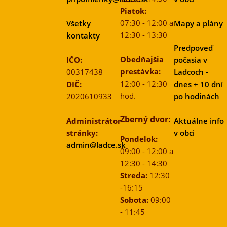
Piatok:
07:30 - 12:00 a
Všetky
Mapy a plány
12:30 - 13:30
kontakty
Predpoveď
Obedňajšia
IČO:
počasia v
prestávka:
00317438
Ladcoch -
12:00 - 12:30
DIČ:
dnes + 10 dní
hod.
2020610933
po hodinách
Zberný dvor:
Administrátor
Aktuálne info
stránky:
v obci
Pondelok:
admin@ladce.sk
09:00 - 12:00 a
12:30 - 14:30
Streda:
12:30
-16:15
Sobota:
09:00
- 11:45