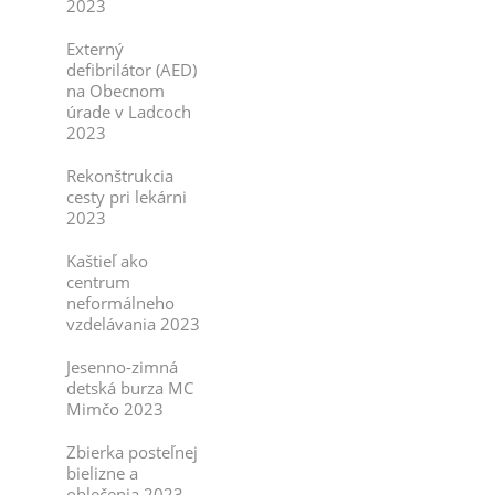
2023
Externý
defibrilátor (AED)
na Obecnom
úrade v Ladcoch
2023
Rekonštrukcia
cesty pri lekárni
2023
Kaštieľ ako
centrum
neformálneho
vzdelávania 2023
Jesenno-zimná
detská burza MC
Mimčo 2023
Zbierka posteľnej
bielizne a
oblečenia 2023