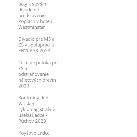
úcty k starším -
divadelné
predstavenie
Poplach v hoteli
Westminster
Divadlo pre MŠ a
ZŠ v spolupráci s
ENVI-PAK 2023
Čistenie potoka pri
ZŠ a
odstraňovanie
náletových drevín
2023
Kontrolný deň
Vážskej
cyklomagistrály v
úseku Ladce -
Púchov 2023
Koyšove Ladce