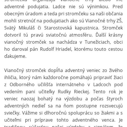
adventné podujatia. Ladce nie sú výnimkou. Pred
obecným úradom a teda pri stromčeku sa naši občania
mohli stretnúť na podujatiach ako sú Vianočné trhy ZŠ,
Svätý Mikuláš či Starostovská kapustnica. Stromček
dotvoril tú pravú sviatočnú atmosféru. Ďalší krásny
vianočný stromček sa nachádza v Tunežiciach, obci
ho daroval pán Rudolf Hriadel, ktorému touto cestou
ďakujeme.
Vianočný stromček dopĺňa adventný veniec zo živého
ihličia, ktorý nám každoročne pomáhajú pripraviť žiaci
z Odborného učilišťa internátneho v Ladcoch pod
vedením pani učiteľky Rudky Rieckej. Tento rok je
veniec naozaj bohatý na výzdobu a počas štyroch
adventných nedieľ sa na ňom postupne rozsvecujú
sviečky. Vážime si dlhoročnú spoluprácu so žiakmi a s
učiteľmi pri príprave tohto adventného venca. Je