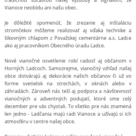
tradičnou súčasťou našej výzdoby a signálom, že
Vianoce neobídu ani našu obec.
Je dôležité spomenúť, že zrezanie aj inštaláciu
stromčekov môžeme realizovať aj vďaka technike a
šikovným chlapom z Považskej cementárne a.s. Ladce
ako aj pracovníkom Obecného úradu Ladce.
Nové vianočné osvetlenie robí radosť aj občanom v
Horných Ladcoch. Samozrejme, vianočný vzhľad našej
obce dotvárajú aj dekorácie našich občanov či už vo
forme svetielok na strechách, v oknách alebo v
záhradách. Zároveň nás teší aj podpora a návštevnosť
vianočných a adventných podujatí, ktoré sme celý
december pre vás chystali. To všetko pre nás znamená
len jedno - Ladčania majú radi Vianoce a užívajú si ich
atmosféru v centre našej obce.