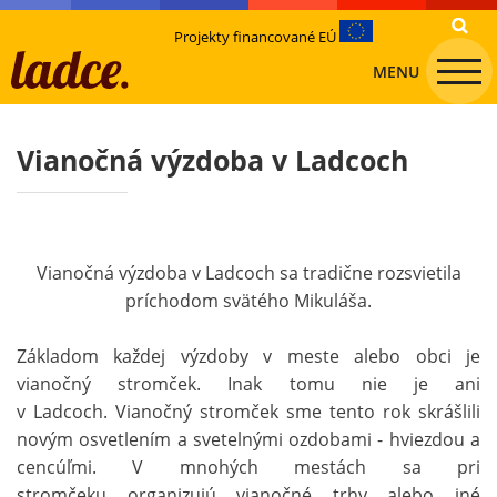
Projekty financované EÚ
MENU
Vianočná výzdoba v Ladcoch
Vianočná výzdoba v Ladcoch sa tradične rozsvietila
príchodom svätého Mikuláša.
Základom každej výzdoby v meste alebo obci je
vianočný stromček. Inak tomu nie je ani
v Ladcoch. Vianočný stromček sme tento rok skrášlili
novým osvetlením a svetelnými ozdobami - hviezdou a
cencúľmi. V mnohých mestách sa pri
stromčeku organizujú vianočné trhy alebo iné