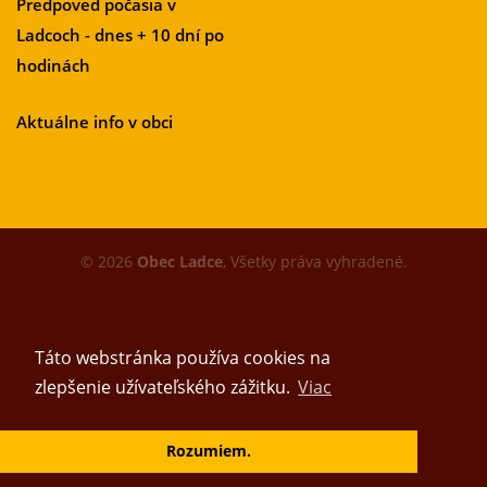
Predpoveď počasia v
Ladcoch - dnes + 10 dní po
hodinách
Aktuálne info v obci
© 2026
Obec Ladce
, Všetky práva vyhradené.
Táto webstránka používa cookies na
zlepšenie užívateľského zážitku.
Viac
Vytvoril tím
Rozumiem.