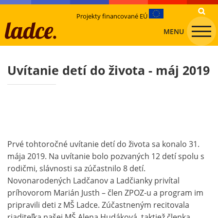
Projekty financované EÚ
MENU
Uvítanie detí do života - máj 2019
Prvé tohtoročné uvítanie detí do života sa konalo 31.
mája 2019. Na uvítanie bolo pozvaných 12 detí spolu s
rodičmi, slávnosti sa zúčastnilo 8 detí.
Novonarodených Ladčanov a Ladčianky privítal
príhovorom Marián Justh – člen ZPOZ-u a program im
pripravili deti z MŠ Ladce. Zúčastneným recitovala
riaditeľka našej MŠ Alena Hudáková, taktiež členka