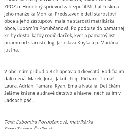
ZPOZ-u. Hudobný sprievod zabezpečil Michal Fusko a
jeho manželka Monika. Predstavenie detí starostovi
obce a jeho zástupcovi mala na starosti matrikárka
obce, Ľubomíra Porubčanová. Po podpise do pamätnej
knihy dostal každý rodič darček, kvet a pamätný list
priamo od starostu Ing. Jaroslava Koyša a p. Mariána
Justha.
V obci nám pribudlo 8 chlapcov a 4 dievčatá. Rodičia im
dali mená: Marek, Juraj, Jakub, Filip, Richard, Tomáš,
Laura, Adrián, Tamara, Ryan, Ema a Natália. Detičkám
želáme krásne a zdravé detstvo a hlavne, nech sa im v
Ladcoch páči.
Text: Ľubomíra Porubčanová, matrikárka