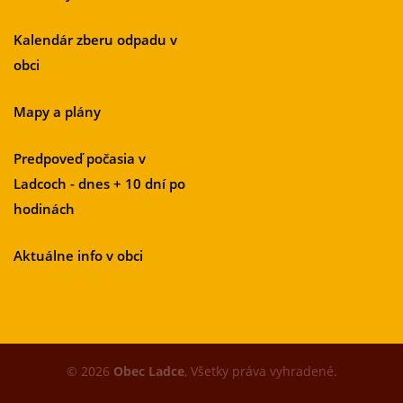
Kalendár zberu odpadu v
obci
Mapy a plány
Predpoveď počasia v
Ladcoch - dnes + 10 dní po
hodinách
Aktuálne info v obci
© 2026
Obec Ladce
, Všetky práva vyhradené.